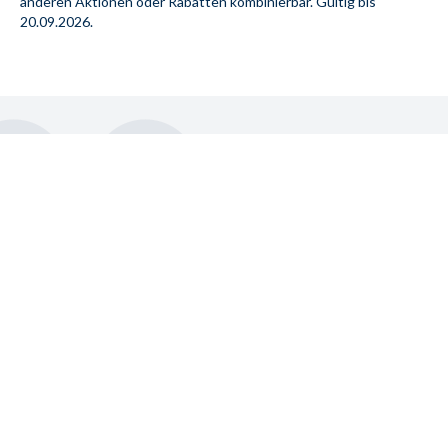
anderen Aktionen oder Rabatten kombinierbar. Gültig bis 
20.09.2026.
Toller Küchenberater Herr Hettich und tolle 
Kücheneinbauer Matze und Tobi! Kann ich nur 
weiterempfehlen :-)
Marina Gerasimova
• 13. Mai 2025