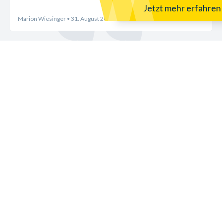
Jetzt mehr erfahren
Marion Wiesinger
• 31. August 2025
Mehr Bewertungen laden
Möbelhaus Wannenwetsch
Immenreich 9
73333
Gingen an der Fils
Jetzt anrufen
Senden Sie ein Fax
E-Mail senden
Öffnungszeiten