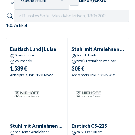
Brandaktuell
Nur Angebote
100 Artikel
Esstisch
Lund | Luise
Stuhl mit Armlehnen
Ole | Olaf
Esstisch
Lund | Luise
Stuhl mit Armlehnen
Ole | 
Scandi-Look
Scandi-Look
vollmassiv
zwei Stofffarben wählbar
1.539 €
308 €
Abholpreis, inkl. 19% MwSt.
Abholpreis, inkl. 19% MwSt.
Stuhl mit Armlehnen
C5-225
Esstisch
C5-225
Stuhl mit Armlehnen
C5-225
Esstisch
C5-225
bequeme Armlehnen
ca. 200 x 100 cm