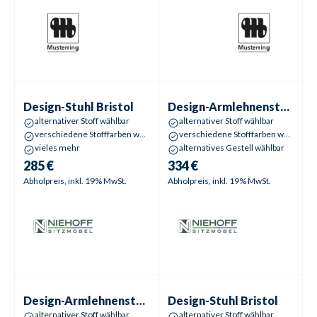
Design-Stuhl
Bristol
Design-Armlehnenstuhl
Bristol
Design-Stuhl
Bristol
Design-Armlehnenstuhl
Bri
alternativer Stoff wählbar
alternativer Stoff wählbar
verschiedene Stofffarben wählbar
verschiedene Stofffarben wählbar
vieles mehr
alternatives Gestell wählbar
285 €
334 €
Abholpreis, inkl. 19% MwSt.
Abholpreis, inkl. 19% MwSt.
Design-Armlehnenstuhl
Bristol
Design-Stuhl
Bristol
Design-Armlehnenstuhl
Bristol
Design-Stuhl
Bristol
alternativer Stoff wählbar
alternativer Stoff wählbar