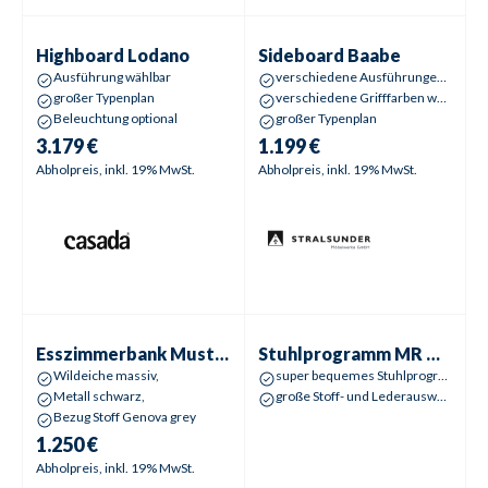
Highboard
Lodano
Sideboard
Baabe
Highboard
Lodano
Sideboard
Baabe
Ausführung wählbar
verschiedene Ausführungen wählbar
großer Typenplan
verschiedene Grifffarben wählbar
Beleuchtung optional
großer Typenplan
3.179 €
1.199 €
Abholpreis, inkl. 19% MwSt.
Abholpreis, inkl. 19% MwSt.
Esszimmerbank
Musterring Pinero
Stuhlprogramm
MR Nevio
Esszimmerbank
Musterring Pinero
Stuhlprogramm
MR Nevio
Wildeiche massiv,
super bequemes Stuhlprogramm
Metall schwarz,
große Stoff- und Lederauswahl
Bezug Stoff Genova grey
1.250 €
Abholpreis, inkl. 19% MwSt.