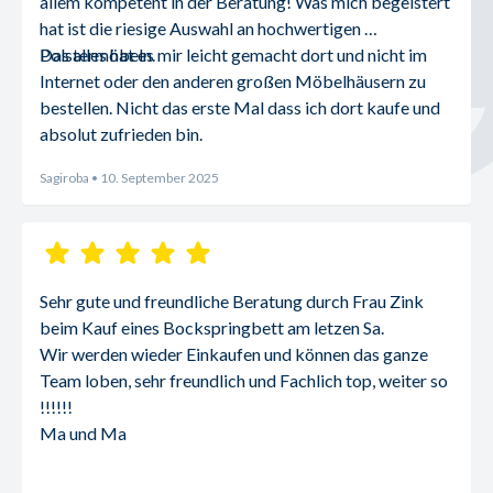
allem kompetent in der Beratung! Was mich begeistert 
hat ist die riesige Auswahl an hochwertigen 
Polstermöbeln.
Das alles hat es mir leicht gemacht dort und nicht im 
Internet oder den anderen großen Möbelhäusern zu 
bestellen. Nicht das erste Mal dass ich dort kaufe und 
absolut zufrieden bin.
Sagiroba
• 10. September 2025
Sehr gute und freundliche Beratung durch Frau Zink 
beim Kauf eines Bockspringbett am letzen Sa.
Wir werden wieder Einkaufen und können das ganze 
Team loben, sehr freundlich und Fachlich top, weiter so 
!!!!!!
Ma und Ma