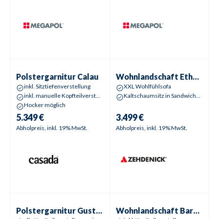
Polstergarnitur
Calau
Wohnlandschaft
Ethan | Elena
Polstergarnitur
Calau
Wohnlandschaft
Ethan | Elena
inkl. Sitztiefenverstellung
XXL Wohlfühlsofa
inkl. manuelle Kopfteilverstellungen
Kaltschaumsitz in Sandwichbauweise
Hocker möglich
5.349 €
3.499 €
Abholpreis, inkl. 19% MwSt.
Abholpreis, inkl. 19% MwSt.
Polstergarnitur
Gustav | Gustl
Wohnlandschaft
Barney | Baila
Polstergarnitur
Gustav | Gustl
Wohnlandschaft
Barney | Baila