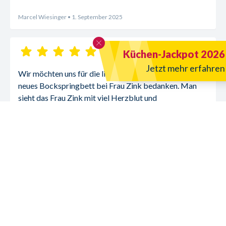
Marcel Wiesinger
• 1. September 2025
Küchen-Jackpot 2026
Jetzt mehr erfahren
Wir möchten uns für die liebevolle Beratung über ein 
neues Bockspringbett bei Frau Zink bedanken. Man 
sieht das Frau Zink mit viel Herzblut und 
Fachmännische Beratung dabei ist.
Wir haben uns sehr Wohlgefühl und werden sie sehr 
gerne weiterempfehlen.
Marion Wiesinger
• 31. August 2025
Mehr Bewertungen laden