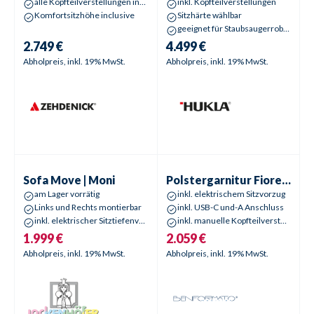
alle Kopfteilverstellungen inklusive
inkl. Kopfteilverstellungen
Komfortsitzhöhe inclusive
Sitzhärte wählbar
geeignet für Staubsaugerroboter
2.749 €
4.499 €
Abholpreis, inkl. 19% MwSt.
Abholpreis, inkl. 19% MwSt.
Sofa
Move | Moni
Polstergarnitur
Fiore | Fiona
Aktionspreis
Aktionspreis
Sofa
Move | Moni
Polstergarnitur
Fiore | Fiona
am Lager vorrätig
inkl. elektrischem Sitzvorzug
Links und Rechts montierbar
inkl. USB-C und-A Anschluss
inkl. elektrischer Sitztiefenverstellung
inkl. manuelle Kopfteilverstellungen
1.999 €
2.059 €
Abholpreis, inkl. 19% MwSt.
Abholpreis, inkl. 19% MwSt.