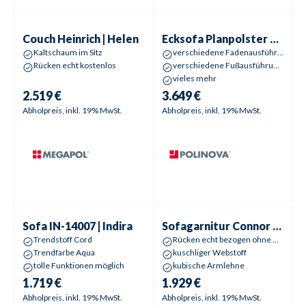
Couch
Heinrich | Helen
Ecksofa Planpolster
Sydney-L |
Couch
Heinrich | Helen
Ecksofa Planpolster
Sydney
Kaltschaum im Sitz
verschiedene Fadenausführungen wählbar
Rücken echt kostenlos
verschiedene Fußausführungen wählbar
vieles mehr
2.519 €
3.649 €
Abholpreis, inkl. 19% MwSt.
Abholpreis, inkl. 19% MwSt.
Sofa
IN-14007 | Indira
Sofagarnitur
Connor | Collin
Sofa
IN-14007 | Indira
Sofagarnitur
Connor | Collin
Trendstoff Cord
Rücken echt bezogen ohne Aufpreis!
Trendfarbe Aqua
kuschliger Webstoff
tolle Funktionen möglich
kubische Armlehne
1.719 €
1.929 €
Abholpreis, inkl. 19% MwSt.
Abholpreis, inkl. 19% MwSt.