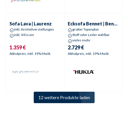
Sofa
Lava | Laurenz
Ecksofa
Bennet | Benno
Aktionspreis
Sofa
Lava | Laurenz
Ecksofa
Bennet | Benno
inkl. Armteilverstellungen
großer Typenplan
inkl. 4 Kissen
Stoff oder Leder wählbar
vieles mehr
1.359 €
2.729 €
Abholpreis, inkl. 19% MwSt.
Abholpreis, inkl. 19% MwSt.
12 weitere Produkte laden