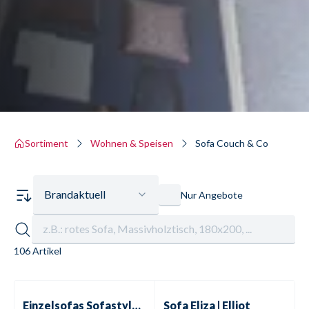
Sortiment
Wohnen & Speisen
Sofa Couch & Co
Brandaktuell
Nur Angebote
106 Artikel
Einzelsofas
Sofastyle | HU-SC17015
Sofa
Eliza | Elliot
Aktionspreis
Einzelsofas
Sofastyle | HU-SC17015
Sofa
Eliza | Elliot