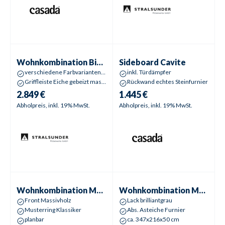
Wohnkombination
Binz | Bingen
Sideboard
Cavite
Wohnkombination
Binz | Bingen
Sideboard
Cavite
verschiedene Farbvarianten möglich
inkl. Türdämpfer
Griffleiste Eiche gebeizt massiv
Rückwand echtes Steinfurnier
2.849 €
1.445 €
Abholpreis, inkl. 19% MwSt.
Abholpreis, inkl. 19% MwSt.
Wohnkombination
MR Kanto
Wohnkombination
MR Kara F
Wohnkombination
MR Kanto
Wohnkombination
MR Kara Frame
Front Massivholz
Lack brilliantgrau
Musterring Klassiker
Abs. Asteiche Furnier
planbar
ca. 347x216x50 cm