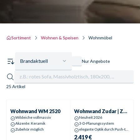
Sortiment
Wohnen & Speisen
Wohnmöbel
Brandaktuell
Nur Angebote
25 Artikel
Wohnwand
WM 2520
Wohnwand
Zudar | Zander
Wohnwand
WM 2520
Wohnwand
Zudar | Zander
Wildeiche vollmassiv
Neuheit 2026
Akzente: Keramik
3-D-Planungssystem
Zubehör möglich
elegante Optik durch Push-to-open
2.419 €