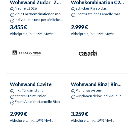
Wohnwand
Zudar | Zander
Wohnkombination
C2-125 | Olvera
Neuheit 2026
schickes Parsolglas
viele Farbkombinationen möglich
Front Asteiche Lamelle massiv geölt
individuelle und persönliche 3D-Planung
3.455 €
2.999 €
Abholpreis, inkl. 19% MwSt.
Abholpreis, inkl. 19% MwSt.
Wohnwand
Cavite
Wohnwand
Binz | Bingen
Wohnwand
Cavite
Wohnwand
Binz | Bingen
inkl. Türdämpfung
Planungssystem
echtes Steinfurnier
wir planen deine individuelle Kombi gerne in 3D!
Front Asteiche Lamelle Bianco massiv geölt
2.999 €
3.259 €
Abholpreis, inkl. 19% MwSt.
Abholpreis, inkl. 19% MwSt.