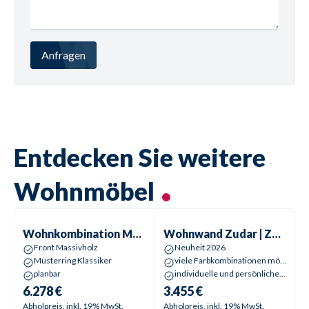
Anfragen
Entdecken Sie weitere
Wohnmöbel
Wohnkombination
MR Kanto
Wohnwand
Zudar | Zander
Wohnkombination
MR Kanto
Wohnwand
Zudar | Zander
Front Massivholz
Neuheit 2026
Musterring Klassiker
viele Farbkombinationen möglich
planbar
individuelle und persönliche 3D-Planung
6.278 €
3.455 €
Abholpreis, inkl. 19% MwSt.
Abholpreis, inkl. 19% MwSt.