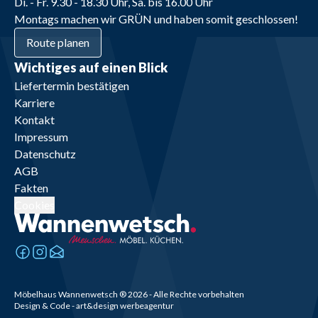
Di. - Fr. 9.30 - 18.30 Uhr, Sa. bis 16.00 Uhr
Montags machen wir GRÜN und haben somit geschlossen!
Route planen
Wichtiges auf einen Blick
Liefertermin bestätigen
Karriere
Kontakt
Impressum
Datenschutz
AGB
Fakten
Cookies
Möbelhaus Wannenwetsch
®
2026
- Alle Rechte vorbehalten
Design & Code - art&design werbeagentur