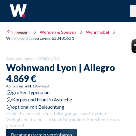
Sortiment
Wohnen & Speisen
Wohnmöbel
Wohnwand Linea Living 63040160 1
Artikelnummer:
63040160/1
Wohnwand
Lyon | Allegro
4.869 €
Abholpreis, inkl. 19% MwSt.
großer Typenplan
Korpus und Front in Asteiche
optional mit Beleuchtung
Produkt kann in der Ausstellung angeschaut werden -
Verfügbarkeit kann sich kurzfristig ändern. Sprechen Sie uns
gerne an!
Beratungstermin vereinbaren