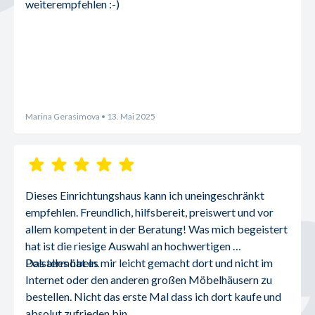
weiterempfehlen :-)
Marina Gerasimova
• 13. Mai 2025
Dieses Einrichtungshaus kann ich uneingeschränkt 
empfehlen. Freundlich, hilfsbereit, preiswert und vor 
allem kompetent in der Beratung! Was mich begeistert 
hat ist die riesige Auswahl an hochwertigen 
Polstermöbeln.
Das alles hat es mir leicht gemacht dort und nicht im 
Internet oder den anderen großen Möbelhäusern zu 
bestellen. Nicht das erste Mal dass ich dort kaufe und 
absolut zufrieden bin.