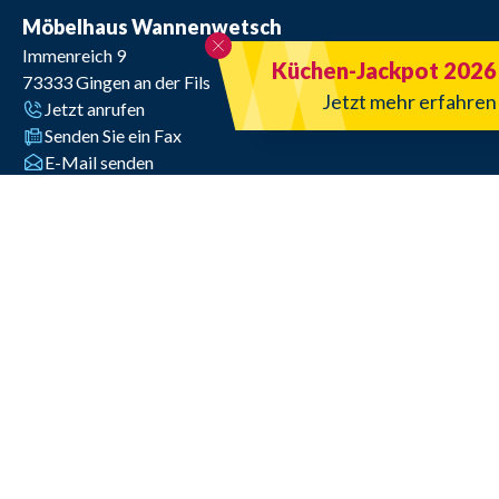
Möbelhaus Wannenwetsch
Immenreich 9
Küchen-Jackpot 2026
73333
Gingen an der Fils
Jetzt mehr erfahren
Jetzt anrufen
Senden Sie ein Fax
E-Mail senden
Öffnungszeiten
Di. - Fr. 9.30 - 18.30 Uhr, Sa. bis 16.00 Uhr
Montags machen wir GRÜN und haben somit geschlossen!
Route planen
Wichtiges auf einen Blick
Liefertermin bestätigen
Karriere
Kontakt
Impressum
Datenschutz
AGB