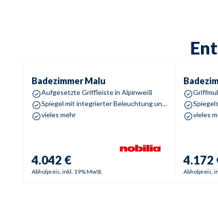
Ent
Badezimmer
Malu
Badezimm
Badezimmer
Malu
Badezi
Aufgesetzte Griffleiste in Alpinweiß
Griffmul
Spiegel mit integrierter Beleuchtung und Touch-Funktion
vieles mehr
vieles 
4.042 €
4.172 
Abholpreis, inkl. 19% MwSt.
Abholpreis, i