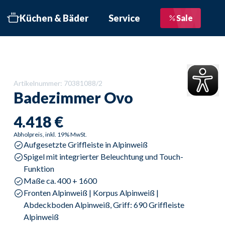
Küchen & Bäder
Service
Sale
bett
 Schritte zur Traumküche
Liefertermin bestätigen
üchen
Service im Überblick
Artikelnummer:
70381088/2
üchen
Beratungstermin
Badezimmer
Ovo
nformationsbroschüre
Kostenloser Newsletter
4.418 €
äder
Bewertungen
Abholpreis, inkl. 19% MwSt.
öbelhaus Göppingen
Aufgesetzte Griffleiste in Alpinweiß
Kontakt
Spigel mit integrierter Beleuchtung und Touch-
öbelhaus Geislingen
Funktion
Objektausstattung
Maße ca. 400 + 1600
öbelhaus Schwäbisch
Fronten Alpinweiß | Korpus Alpinweiß | 
münd
Abdeckboden Alpinweiß, Griff: 690 Griffleiste 
üroküche
Alpinweiß