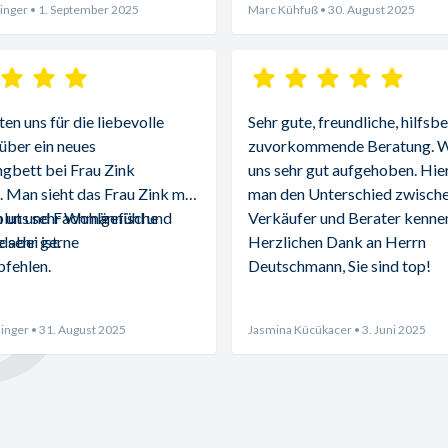
inger
• 1. September 2025
Marc Kühfuß
• 30. August 2025
n uns für die liebevolle 
Sehr gute, freundliche, hilfsbe
über ein neues 
zuvorkommende Beratung. Wi
gbett bei Frau Zink 
uns sehr gut aufgehoben. Hier 
 Man sieht das Frau Zink mit 
man den Unterschied zwische
blut und Fachmännische 
 uns sehr Wohlgefühl und 
Verkäufer und Berater kennen
abei ist.
 sehr gerne 
Herzlichen Dank an Herrn 
fehlen.
Deutschmann, Sie sind top!
inger
• 31. August 2025
Jasmina Kücükacer
• 3. Juni 2025