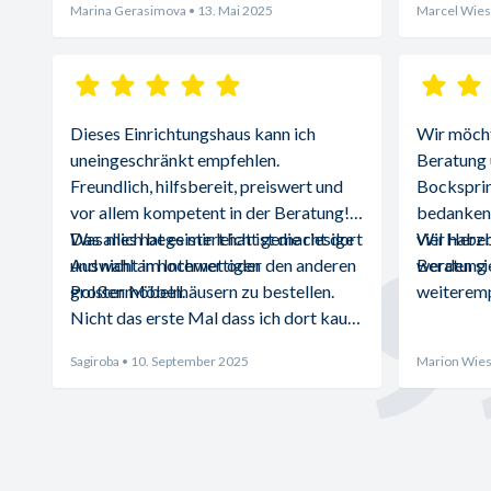
Marina Gerasimova
• 13. Mai 2025
Marcel Wies
Dieses Einrichtungshaus kann ich 
Wir möchte
uneingeschränkt empfehlen. 
Beratung 
Freundlich, hilfsbereit, preiswert und 
Bocksprin
vor allem kompetent in der Beratung! 
bedanken.
Was mich begeistert hat ist die riesige 
Das alles hat es mir leicht gemacht dort 
viel Herz
Wir haben
Auswahl an hochwertigen 
und nicht im Internet oder den anderen 
Beratung d
werden sie
Polstermöbeln.
großen Möbelhäusern zu bestellen. 
weiteremp
Nicht das erste Mal dass ich dort kaufe 
und absolut zufrieden bin.
Sagiroba
• 10. September 2025
Marion Wies