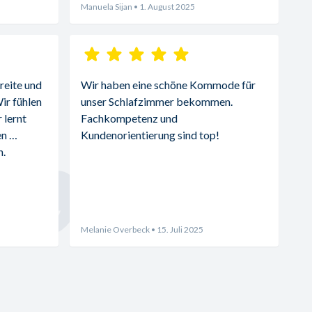
Manuela Sijan
• 1. August 2025
reite und 
Wir haben eine schöne Kommode für 
r fühlen 
unser Schlafzimmer bekommen. 
lernt 
Fachkompetenz und 
n 
Kundenorientierung sind top!
. 
Melanie Overbeck
• 15. Juli 2025