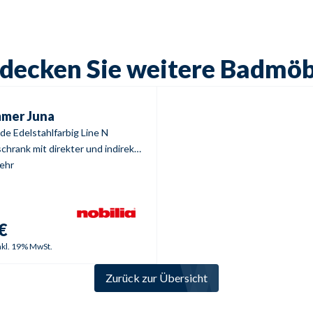
decken Sie weitere Badmö
er
Juna
mmer
Juna
de Edelstahlfarbig Line N
Spiegelschrank mit direkter und indirekter Beleuchtung
mehr
€
nkl. 19% MwSt.
Zurück zur Übersicht