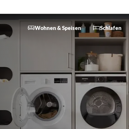
Wohnen & Speisen
Schlafen
In nur 3 Minuten zum
In 3 Minuten zum Traum
6
Traumsofa
Schlafzimmer
K
Sofa, Couch & Co.
Schranksysteme
K
Relax-Sessel
I
Boxspringbetten /
Wohnmöbel
Polsterbetten
B
Couch- & Beistelltische
Funktionssofas
M
Esszimmer
Matratzen / Lattenrost
M
Garderoben
Möbel
M