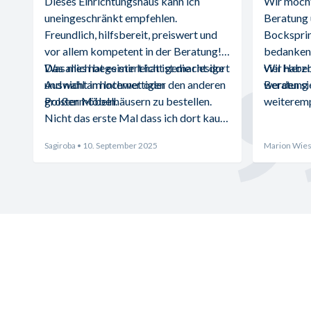
Dieses Einrichtungshaus kann ich 
Wir möchte
uneingeschränkt empfehlen. 
Beratung 
Freundlich, hilfsbereit, preiswert und 
Bocksprin
vor allem kompetent in der Beratung! 
bedanken.
Was mich begeistert hat ist die riesige 
Das alles hat es mir leicht gemacht dort 
viel Herz
Wir haben
Auswahl an hochwertigen 
und nicht im Internet oder den anderen 
Beratung d
werden sie
Polstermöbeln.
großen Möbelhäusern zu bestellen. 
weiteremp
Nicht das erste Mal dass ich dort kaufe 
und absolut zufrieden bin.
Sagiroba
• 10. September 2025
Marion Wies
Möbelhaus Wannenwetsch
Öffnungszei