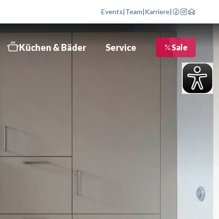
Events
|
Team
|
Karriere
|
Küchen & Bäder
Service
Sale
bett
 Schritte zur Traumküche
Liefertermin bestätigen
üchen
Service im Überblick
üchen
Beratungstermin
nformationsbroschüre
Kostenloser Newsletter
äder
Bewertungen
öbelhaus Göppingen
Kontakt
öbelhaus Geislingen
Objektausstattung
öbelhaus Schwäbisch