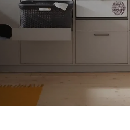
Informationsbroschüre
G
Möbel
Informationsbroschüre
B