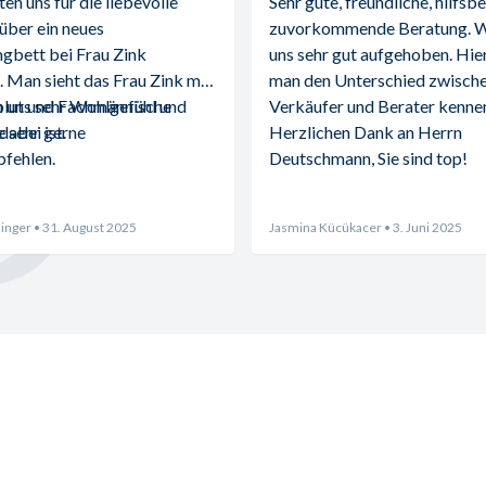
n uns für die liebevolle 
Sehr gute, freundliche, hilfsbe
über ein neues 
zuvorkommende Beratung. Wi
gbett bei Frau Zink 
uns sehr gut aufgehoben. Hier 
 Man sieht das Frau Zink mit 
man den Unterschied zwische
blut und Fachmännische 
 uns sehr Wohlgefühl und 
Verkäufer und Berater kennen
abei ist.
 sehr gerne 
Herzlichen Dank an Herrn 
fehlen.
Deutschmann, Sie sind top!
inger
• 31. August 2025
Jasmina Kücükacer
• 3. Juni 2025
ten
Wichtiges auf einen Blick