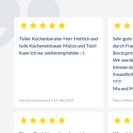
Toller Küchenberater Herr Hettich und 
Sehr gute
tolle Kücheneinbauer Matze und Tobi! 
durch Fra
Kann ich nur weiterempfehlen :-)
Bocksprin
Wir werde
können da
freundlich
!!!!!!
Ma und 
Marina Gerasimova
• 13. Mai 2025
Marcel Wies