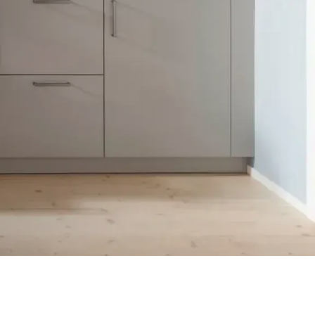
münd
üroküche