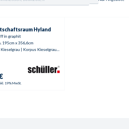
chaftsraum
Hyland
tschaftsraum
Hyland
ff in graphit
. 195cm x 356,6cm
Fronten Kieselgrau | Korpus Kieselgrau | Arbeitsplatte Kieselgrau Struktur
€
nkl. 19% MwSt.