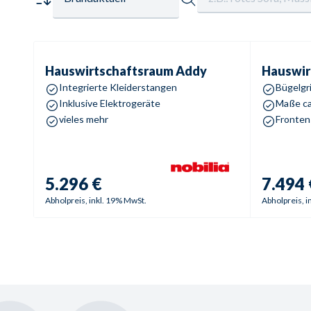
Hauswirtschaftsraum
Addy
Hauswirts
Hauswirtschaftsraum
Addy
Hauswir
Integrierte Kleiderstangen
Bügelgri
Inklusive Elektrogeräte
Maße ca
vieles mehr
5.296 €
7.494 
Abholpreis, inkl. 19% MwSt.
Abholpreis, i