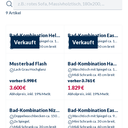
9 Artikel
Sale %
Sale %
Bad-Kombination
Helsinki White
Bad-Kombination
Easytouch
Waschtisch mit Spiegel ca. 100 cm breit,
Waschtisch mit Spiegel ca. 120 cm breit,
Verkauft
Verkauft
Midi Schrank ca. 50 cm breit
Midi Schrank ca. 50 cm breit
Musterbad
Flash
Bad-Kombination
Hampton
Sale %
-
40
%
Sale %
-
52
%
Musterbad
Flash
Bad-Kombination
Hampton
Lack Grau Hochglanz
Waschtisch mit Spiegel ca. 100 cm breit
Midi Schrank ca. 45 cm breit
vorher
5.998 €
vorher
3.761 €
3.600 €
1.829 €
Abholpreis, inkl. 19% MwSt.
Abholpreis, inkl. 19% MwSt.
Bad-Kombination
Nizza
Bad-Kombination
Easytouch B
Sale %
-
41
%
Sale %
-
40
%
Bad-Kombination
Nizza
Bad-Kombination
Easytouch Black
Doppelwaschbecken ca. 150 cm breit
Waschtisch mit Spiegel ca. 90 cm breit,
2x Spiegel,
Mini Schrank ca. 30 cm breit,
Midi Schrank ca. 30 cm breit
Midi Schrank ca. 60 cm breit