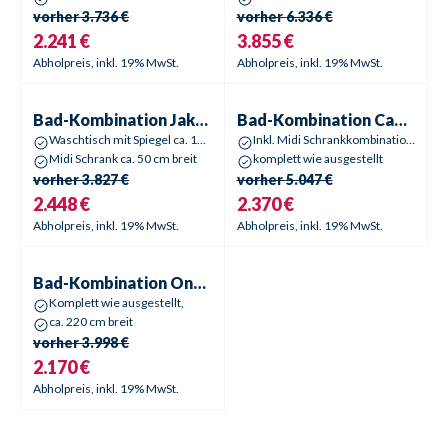
vorher
3.736 €
vorher
6.336 €
2.241 €
3.855 €
Abholpreis, inkl. 19% MwSt.
Abholpreis, inkl. 19% MwSt.
Bad-Kombination
Jakota
Bad-Kombination
Camden
Sale %
-
37
%
Sale %
-
54
%
Bad-Kombination
Jakota
Bad-Kombination
Camden
Waschtisch mit Spiegel ca. 100 cm breit,
Inkl. Midi Schrankkombination und Spiegel
Midi Schrank ca. 50 cm breit
komplett wie ausgestellt
vorher
3.827 €
vorher
5.047 €
2.448 €
2.370 €
Abholpreis, inkl. 19% MwSt.
Abholpreis, inkl. 19% MwSt.
Bad-Kombination
Ontario
Sale %
-
46
%
Bad-Kombination
Ontario
Komplett wie ausgestellt,
ca. 220 cm breit
vorher
3.998 €
2.170 €
Abholpreis, inkl. 19% MwSt.