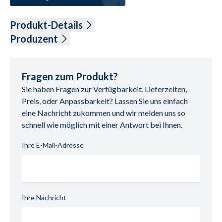
Produkt-Details
Bestehend aus:
Produzent
3-Sitzer, ca. 217cm breit mit motorischer Relaxfunktion 
DFM Sp. z o.o.
+ Akku inkl. 1x Kopfstütze mit Rolle
Olsztyńska 21
2,5-Sitzer, ca. 196cm breit Inkl. 1x Kopfstütze mit Rolle
11-040 Dobre Miasto
Fragen zum Produkt?
Maße:
Tel: +48 (89) 615 36 50
Sie haben Fragen zur Verfügbarkeit, Lieferzeiten,
Sofa Sitzhöhe: ca. 47cm
Email: dfm@dfm.com.pl
Preis, oder Anpassbarkeit? Lassen Sie uns einfach
Sitztiefe: ca.58 cm
eine Nachricht zukommen und wir melden uns so
ohne Deko
schnell wie möglich mit einer Antwort bei Ihnen.
Ihre E-Mail-Adresse
Ihre Nachricht