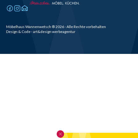
Möbelhaus Wannenwetsch
®
2026
- Alle Rechte vorbehalten
Design & Code - art&design werbeagentur