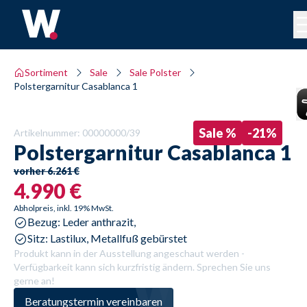
Sortiment
Sale
Sale Polster
Polstergarnitur Casablanca 1
Sale %
-
21
%
Artikelnummer:
00000000/39
Polstergarnitur
Casablanca 1
vorher
6.261 €
4.990 €
Abholpreis, inkl. 19% MwSt.
Bezug: Leder anthrazit, 
Sitz: Lastilux, Metallfuß gebürstet
Produkt kann in der Ausstellung angeschaut werden -
Verfügbarkeit kann sich kurzfristig ändern. Sprechen Sie uns
gerne an!
Beratungstermin vereinbaren