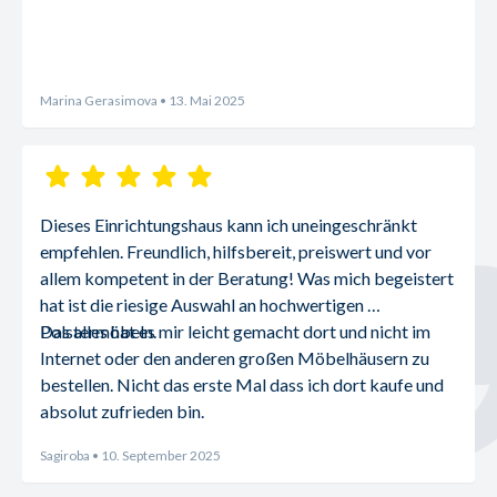
Marina Gerasimova
• 13. Mai 2025
Dieses Einrichtungshaus kann ich uneingeschränkt 
empfehlen. Freundlich, hilfsbereit, preiswert und vor 
allem kompetent in der Beratung! Was mich begeistert 
hat ist die riesige Auswahl an hochwertigen 
Polstermöbeln.
Das alles hat es mir leicht gemacht dort und nicht im 
Internet oder den anderen großen Möbelhäusern zu 
bestellen. Nicht das erste Mal dass ich dort kaufe und 
absolut zufrieden bin.
Sagiroba
• 10. September 2025