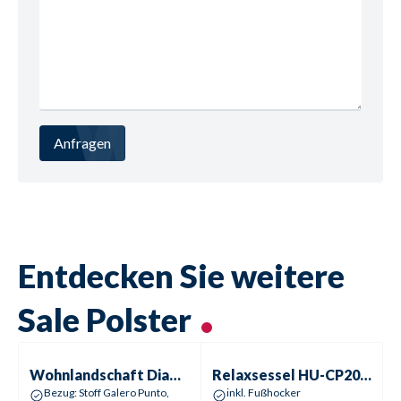
Anfragen
Entdecken Sie weitere
Sale Polster
Wohnlandschaft
Diamant – Denia
Sale %
-
52
%
Sale %
Wohnlandschaft
Diamant – Denia
Relaxsessel
HU-CP20057 | Cloppenburg 2
Bezug: Stoff Galero Punto,
inkl. Fußhocker