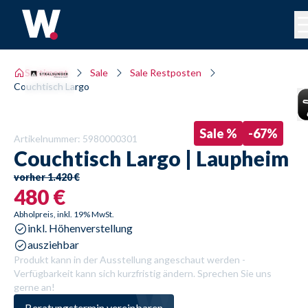
Sortiment
Sale
Sale Restposten
Couchtisch Largo
Sale %
-
67
%
Artikelnummer:
5980000301
Couchtisch
Largo | Laupheim
vorher
1.420 €
480 €
Abholpreis, inkl. 19% MwSt.
inkl. Höhenverstellung
Produkt kann in der Ausstellung angeschaut werden -
Verfügbarkeit kann sich kurzfristig ändern. Sprechen Sie uns
gerne an!
Beratungstermin vereinbaren