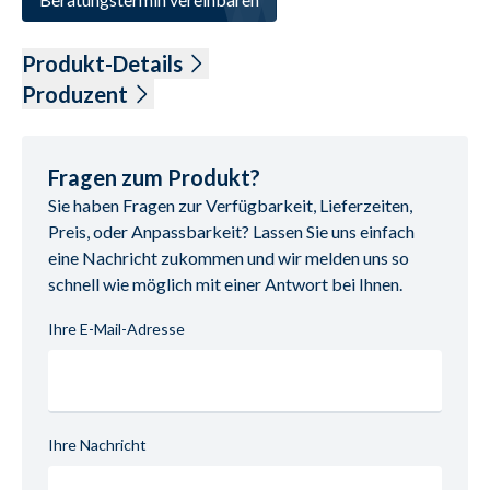
Produkt-Details
BHT: ca. 105-155 x 53-71 x 70 cm
Produzent
Weiß matt Folie
ausziehbar auf 155 cm (Einlegeplatte 50 cm)
Name: Stralsunder Möbelwerke GmbH

höhenverstellbar auf 71 cm (Gashublift)
Anschrift: Koppelstr. 21, 18437 Stralsund, Deutschland

Fragen zum Produkt?
mit Ablageboden 
E-Mail-Adresse: info@stralsundermoebel.de

Sie haben Fragen zur Verfügbarkeit, Lieferzeiten,
UID (Umsatzsteuer-Identifikationsnummer): DE 
Preis, oder Anpassbarkeit? Lassen Sie uns einfach
137530158

eine Nachricht zukommen und wir melden uns so
schnell wie möglich mit einer Antwort bei Ihnen.
Ihre E-Mail-Adresse
Ihre Nachricht