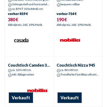
Untergestell und horizontale Design-Bügelgriffe, in Alteisen geschwärzt (mit Gebrauchsspuren),
bequem rollbar
ca. B/H/T 101x44x42 cm
vorher
819 €
vorher
714 €
380 €
190 €
Abholpreis, inkl. 19% MwSt.
Abholpreis, inkl. 19% MwSt.
Sale %
Sale %
Couchtisch
Camden 357
Couchtisch
Nizza 945
ca. 120 x 80 cm
ca. 80 x 80 cm
inkl. Ablage unten
Trendfarbe Fjordblau ultramatt
Verkauft
Verkauft