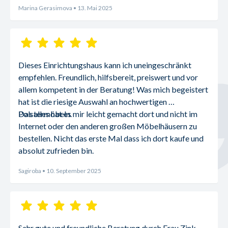
Marina Gerasimova
• 13. Mai 2025
Dieses Einrichtungshaus kann ich uneingeschränkt 
empfehlen. Freundlich, hilfsbereit, preiswert und vor 
allem kompetent in der Beratung! Was mich begeistert 
hat ist die riesige Auswahl an hochwertigen 
Polstermöbeln.
Das alles hat es mir leicht gemacht dort und nicht im 
Internet oder den anderen großen Möbelhäusern zu 
bestellen. Nicht das erste Mal dass ich dort kaufe und 
absolut zufrieden bin.
Sagiroba
• 10. September 2025
Sehr gute und freundliche Beratung durch Frau Zink 