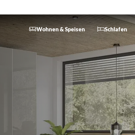
Wohnen & Speisen
Schlafen
In nur 3 Minuten zum
In 3 Minuten zum Traum
6
Traumsofa
Schlafzimmer
K
Sofa, Couch & Co.
Schranksysteme
K
Relax-Sessel
I
Boxspringbetten /
Wohnmöbel
Polsterbetten
B
Couch- & Beistelltische
Funktionssofas
M
Esszimmer
Matratzen / Lattenrost
M
Garderoben
Möbel
M