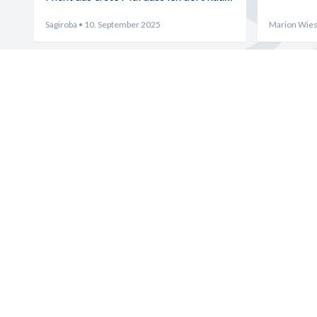
und absolut zufrieden bin.
Sagiroba
• 10. September 2025
Marion Wies
Möbelhaus Wannenwetsch
Öffnungszei
Immenreich 9
Di. - Fr. 9.30 - 1
73333
Gingen an der Fils
Uhr
Jetzt anrufen
Montags mache
Senden Sie ein Fax
somit geschloss
E-Mail senden
Route planen