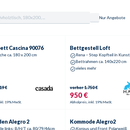
Nur Angebote
tt
Cascina 90076
Bettgestell
Loft
Sale %
-
48
%
Sale 
bett
Cascina 90076
Bettgestell
Loft
che ca. 180 x 200 cm
Bettrahmen ca. 140x220 cm
vieles mehr
19 €
vorher
1.750 €
950 €
nkl. 19% MwSt.
Abholpreis, inkl. 19% MwSt.
n
Alegro 2
Kommode
Alegro2
Sale %
-
58
%
Sale 
den
Alegro 2
Kommode
Alegro2
 links: B/H/T ca. 80/79/46cm
Korpus und Front Polarweiß