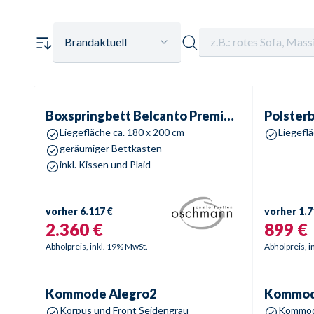
Brandaktuell
Boxspringbett
Belcanto Premium | Belle
Polsterbe
Sale %
-
62
%
Boxspringbett
Belcanto Premium | Belle
Polster
Liegefläche ca. 180 x 200 cm
Liegeflä
geräumiger Bettkasten
inkl. Kissen und Plaid
vorher
6.117 €
vorher
1.7
2.360 €
899 €
Abholpreis, inkl. 19% MwSt.
Abholpreis, i
Kommode
Alegro2
Kommode
Sale %
-
56
%
Kommode
Alegro2
Kommo
Korpus und Front Seidengrau
Kommode