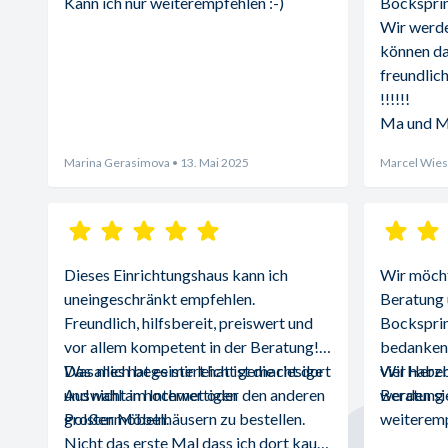
Kann ich nur weiterempfehlen :-)
Bocksprin
Wir werde
können da
freundlich
!!!!!!
Ma und 
Marina Gerasimova
• 13. Mai 2025
Marcel Wies
Dieses Einrichtungshaus kann ich 
Wir möchte
uneingeschränkt empfehlen. 
Beratung 
Freundlich, hilfsbereit, preiswert und 
Bocksprin
vor allem kompetent in der Beratung! 
bedanken.
Was mich begeistert hat ist die riesige 
Das alles hat es mir leicht gemacht dort 
viel Herz
Wir haben
Auswahl an hochwertigen 
und nicht im Internet oder den anderen 
Beratung d
werden sie
Polstermöbeln.
großen Möbelhäusern zu bestellen. 
weiteremp
Nicht das erste Mal dass ich dort kaufe 