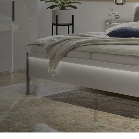
Informationsbroschüre
G
Möbel
Informationsbroschüre
B