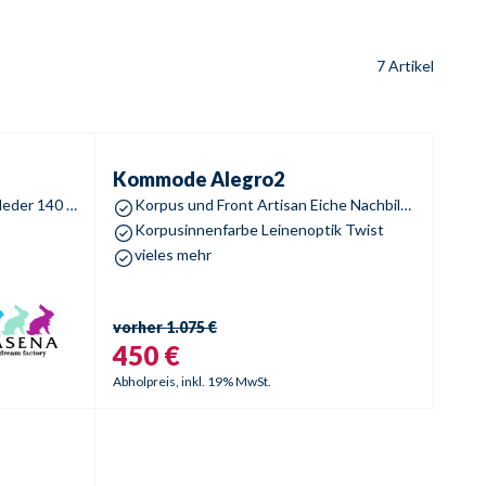
7 Artikel
Kommode
Alegro2
%
-
46
%
Sale %
-
59
%
Kommode
Alegro2
Rena – Step Kopfteil in Kunstleder 140 Carbon Casual
Korpus und Front Artisan Eiche Nachbildung
Korpusinnenfarbe Leinenoptik Twist
vieles mehr
vorher
1.075 €
450 €
Abholpreis, inkl. 19% MwSt.
%
-
69
%