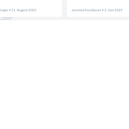
inger
• 31. August 2025
Jasmina Kücükacer
• 3. Juni 2025
ten
Wichtiges auf einen Blick
8.30 Uhr, Sa. bis 16.00 
Liefertermin bestätigen
Karriere
n wir GRÜN und haben
Kontakt
en!
Impressum
Datenschutz
AGB
Fakten
Cookies