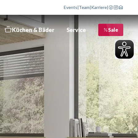
Events
|
Team
|
Karriere
|
Küchen & Bäder
Service
Sale
bett
 Schritte zur Traumküche
Liefertermin bestätigen
üchen
Service im Überblick
üchen
Beratungstermin
nformationsbroschüre
Kostenloser Newsletter
äder
Bewertungen
öbelhaus Göppingen
Kontakt
öbelhaus Geislingen
Objektausstattung
öbelhaus Schwäbisch