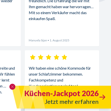
 wieder 
freundlich. Die Erfahrung die wir mit 
Ihm gemacht haben war hervorragend. 
Mit so einem Verkäufer macht das 
einkaufen Spaß.
Manuela Sijan
• 1. August 2025
reite und 
Wir haben eine schöne Kommode für 
r fühlen 
unser Schlafzimmer bekommen. 
lernt 
Fachkompetenz und 
n 
Kundenorientierung sind top!
Küchen-Jackpot 2026
. 
Jetzt mehr erfahren