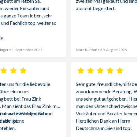
gbett am letzen Sa.
zweiten Mal gekauft und sind
n wieder Einkaufen und 
absolut begeistert.
s ganze Team loben, sehr 
 und Fachlich top, weiter so 
Ma
inger
• 1. September 2025
Marc Kühfuß
• 30. August 2025
n uns für die liebevolle 
Sehr gute, freundliche, hilfsbe
über ein neues 
zuvorkommende Beratung. Wi
gbett bei Frau Zink 
uns sehr gut aufgehoben. Hier 
 Man sieht das Frau Zink mit 
man den Unterschied zwische
blut und Fachmännische 
 uns sehr Wohlgefühl und 
Verkäufer und Berater kennen
abei ist.
 sehr gerne 
Herzlichen Dank an Herrn 
fehlen.
Deutschmann, Sie sind top!