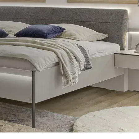
münd
üroküche