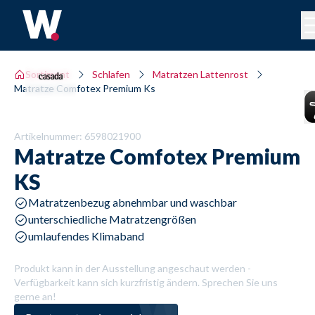
Sortiment
Schlafen
Matratzen Lattenrost
Matratze Comfotex Premium Ks
Artikelnummer:
6598021900
Matratze
Comfotex Premium
KS
Matratzenbezug abnehmbar und waschbar
unterschiedliche Matratzengrößen
umlaufendes Klimaband
Produkt kann in der Ausstellung angeschaut werden -
Verfügbarkeit kann sich kurzfristig ändern. Sprechen Sie uns
gerne an!