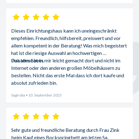
Dieses Einrichtungshaus kann ich uneingeschränkt 
empfehlen. Freundlich, hilfsbereit, preiswert und vor 
allem kompetent in der Beratung! Was mich begeistert 
hat ist die riesige Auswahl an hochwertigen 
Polstermöbeln.
Das alles hat es mir leicht gemacht dort und nicht im 
Internet oder den anderen großen Möbelhäusern zu 
bestellen. Nicht das erste Mal dass ich dort kaufe und 
absolut zufrieden bin.
Sagiroba
• 10. September 2025
Sehr gute und freundliche Beratung durch Frau Zink 
beim Kauf eines Bockspringbett am letzen Sa.