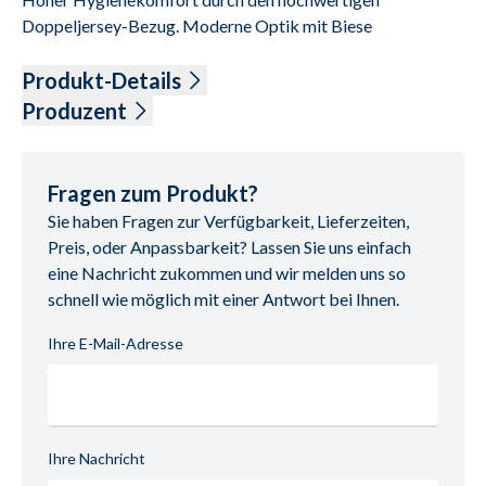
Doppeljersey-Bezug. Moderne Optik mit Biese

Produkt-Details
Liegefläche ca. 90 x 200 cm, Höhe ca. 23 cm

Produzent
H2 oder H3 

Bezugsstoff: Doppeljersey (100% Polyester)

Name: casada, f.a.n. frankenstolz Schlafkomfort H. 
Polsterung: Unterseite: ca. 100 g/qm² Klimafaser (100% 
Neumeyer GmbH & Co.KG

Fragen zum Produkt?
Polyester), Vlies

Anschrift: Industriestr. 1 - 3, 63814 Mainaschaff, 
Sie haben Fragen zur Verfügbarkeit, Lieferzeiten,
Pflege: Bezug durch 4-Seiten-Reißverschluss abnehmbar.

Deutschland

Preis, oder Anpassbarkeit? Lassen Sie uns einfach
Hälften teilbar und einzeln waschbar bis 60°C

E-Mail-Adresse: verkauf@frankenstolz.de

eine Nachricht zukommen und wir melden uns so
im Schonwaschgang mit Feinwaschmittel,

UID (Umsatzsteuer-Identifikationsnummer): DE 
schnell wie möglich mit einer Antwort bei Ihnen.
trocknergeeignet.

132061511

Kern: Gelife-Auflage 6 cm

Ihre E-Mail-Adresse
7-Zonen-Hybridschaumkern 16 cm

Sonstiges: Mit 4 Handgriffen als Wendehilfe, umlaufendes 
Klimaband

Steppung: Oberseite: glatt

Ihre Nachricht
Unterseite: Längssteppung (707)