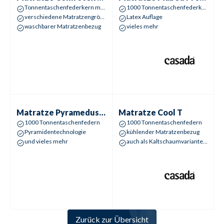
Tonnentaschenfederkern mit ca. 1000 Federn
1000 Tonnentaschenfederkern
verschiedene Matratzengrößen möglich
Latex Auflage
waschbarer Matratzenbezug
vieles mehr
Matratze
Pyramedus TTFK
Matratze
Cool T
Matratze
Pyramedus TTFK
Matratze
Cool T
1000 Tonnentaschenfedern
1000 Tonnentaschenfedern
Pyramidentechnologie
kühlender Matratzenbezug
und vieles mehr
auch als Kaltschaumvariante möglich
Zurück zur Übersicht