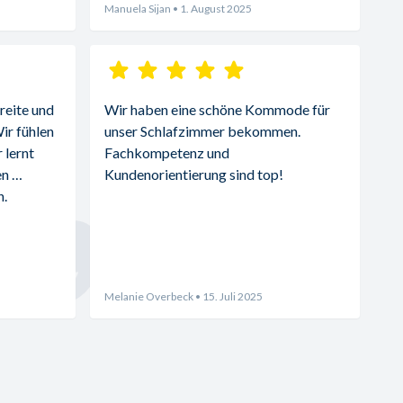
Manuela Sijan
• 1. August 2025
reite und 
Wir haben eine schöne Kommode für 
r fühlen 
unser Schlafzimmer bekommen. 
lernt 
Fachkompetenz und 
n 
Kundenorientierung sind top!
. 
Melanie Overbeck
• 15. Juli 2025