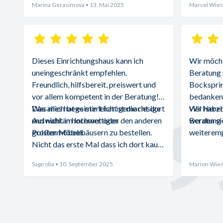
Marina Gerasimova
• 13. Mai 2025
Marcel Wies
Dieses Einrichtungshaus kann ich 
Wir möchte
uneingeschränkt empfehlen. 
Beratung 
Freundlich, hilfsbereit, preiswert und 
Bocksprin
vor allem kompetent in der Beratung! 
bedanken.
Was mich begeistert hat ist die riesige 
Das alles hat es mir leicht gemacht dort 
viel Herz
Wir haben
Auswahl an hochwertigen 
und nicht im Internet oder den anderen 
Beratung d
werden sie
Polstermöbeln.
großen Möbelhäusern zu bestellen. 
weiteremp
Nicht das erste Mal dass ich dort kaufe 
und absolut zufrieden bin.
Sagiroba
• 10. September 2025
Marion Wies