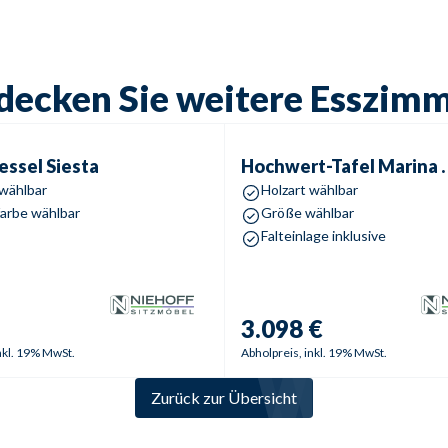
decken Sie weitere Esszim
sel
Siesta
Hochwert-Tafel
Marina .
essel
Siesta
Hochwert-Tafel
Marina .
 wählbar
Holzart wählbar
arbe wählbar
Größe wählbar
Falteinlage inklusive
3.098 €
nkl. 19% MwSt.
Abholpreis, inkl. 19% MwSt.
Zurück zur Übersicht