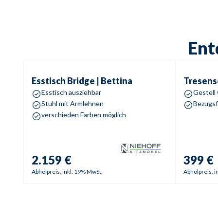
Ent
Esstisch
Bridge | Bettina
Tresenses
Esstisch
Bridge | Bettina
Tresens
Esstisch ausziehbar
Gestell
Stuhl mit Armlehnen
Bezugsf
verschieden Farben möglich
2.159 €
399 €
Abholpreis, inkl. 19% MwSt.
Abholpreis, i