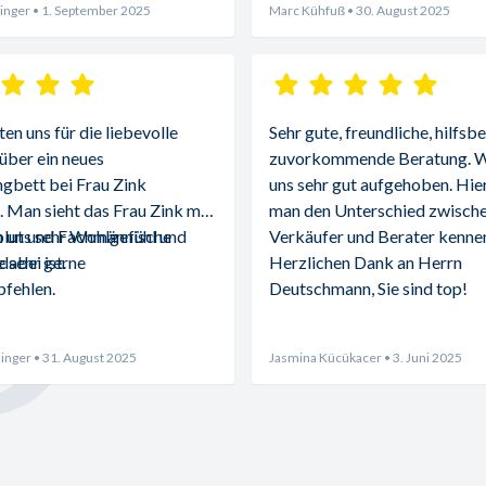
inger
• 1. September 2025
Marc Kühfuß
• 30. August 2025
n uns für die liebevolle 
Sehr gute, freundliche, hilfsbe
über ein neues 
zuvorkommende Beratung. Wi
gbett bei Frau Zink 
uns sehr gut aufgehoben. Hier 
 Man sieht das Frau Zink mit 
man den Unterschied zwische
blut und Fachmännische 
 uns sehr Wohlgefühl und 
Verkäufer und Berater kennen
abei ist.
 sehr gerne 
Herzlichen Dank an Herrn 
fehlen.
Deutschmann, Sie sind top!
inger
• 31. August 2025
Jasmina Kücükacer
• 3. Juni 2025