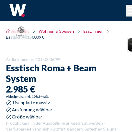
Sortiment
Wohnen & Speisen
Esszimmer
Esstisch 40150009 8
Artikelnummer:
40150006/99
Esstisch
Roma + Beam
System
2.985 €
Abholpreis, inkl. 19% MwSt.
Tischplatte massiv
Ausführung wählbar
Größe wählbar
Produkt kann in der Ausstellung angeschaut werden -
Verfügbarkeit kann sich kurzfristig ändern. Sprechen Sie uns