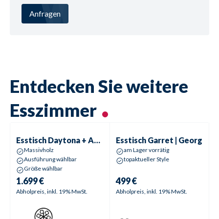
Anfragen
Entdecken Sie weitere
Esszimmer
Esstisch
Daytona + Aspen
Esstisch
Garret | Georg
Esstisch
Daytona + Aspen
Esstisch
Garret | Georg
Massivholz
am Lager vorrätig
Ausführung wählbar
topaktueller Style
Größe wählbar
1.699 €
499 €
Abholpreis, inkl. 19% MwSt.
Abholpreis, inkl. 19% MwSt.