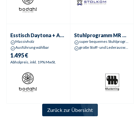
Esstisch
Daytona + Aspen
Stuhlprogramm
MR Nevio
Esstisch
Daytona + Aspen
Stuhlprogramm
MR Nevio
Massivholz
super bequemes Stuhlprogramm
Ausführung wählbar
große Stoff- und Lederauswahl
1.495 €
Abholpreis, inkl. 19% MwSt.
Zurück zur Übersicht