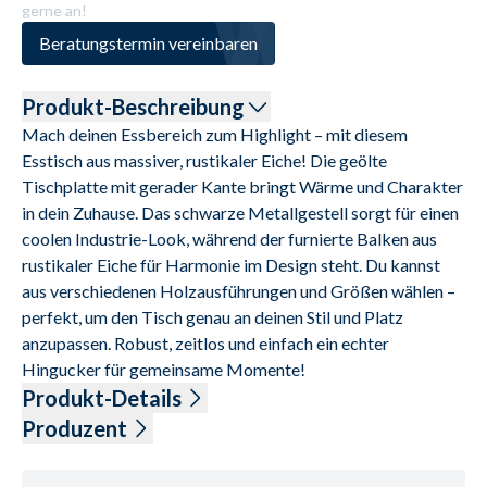
gerne an!
Beratungstermin vereinbaren
Produkt-Beschreibung
Mach deinen Essbereich zum Highlight – mit diesem 
Esstisch aus massiver, rustikaler Eiche! Die geölte 
Tischplatte mit gerader Kante bringt Wärme und Charakter 
in dein Zuhause. Das schwarze Metallgestell sorgt für einen 
coolen Industrie-Look, während der furnierte Balken aus 
rustikaler Eiche für Harmonie im Design steht. Du kannst 
aus verschiedenen Holzausführungen und Größen wählen – 
perfekt, um den Tisch genau an deinen Stil und Platz 
anzupassen. Robust, zeitlos und einfach ein echter 
Hingucker für gemeinsame Momente!
Produkt-Details
Tischplatte rustikale Eiche massiv, Oil Finish, gerade Kante, 
Produzent
Stärke 6 cm (aufgedoppelt 3+3), Gestell Metall schwarz, 
Name: Bodahl Møbler ApS
Balken in rustikaler Eiche furniert, Oil Finish, LBH ca. 
Anschrift: Lundholmvej 23, 7500 Holstebro, Dänemark