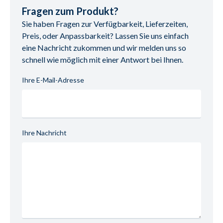
260/100/76 cm
E-Mail-Adresse: info@bodahlmoebel.dk
Fragen zum Produkt?
UID (Umsatzsteuer-Identifikationsnummer): DK 33365314
Sie haben Fragen zur Verfügbarkeit, Lieferzeiten,
Preis, oder Anpassbarkeit? Lassen Sie uns einfach
eine Nachricht zukommen und wir melden uns so
schnell wie möglich mit einer Antwort bei Ihnen.
Ihre E-Mail-Adresse
Ihre Nachricht