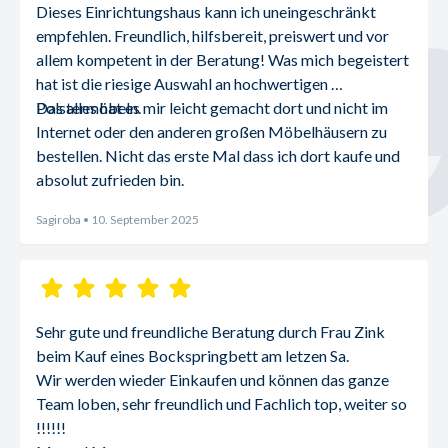
Dieses Einrichtungshaus kann ich uneingeschränkt 
empfehlen. Freundlich, hilfsbereit, preiswert und vor 
allem kompetent in der Beratung! Was mich begeistert 
hat ist die riesige Auswahl an hochwertigen 
Polstermöbeln.
Das alles hat es mir leicht gemacht dort und nicht im 
Internet oder den anderen großen Möbelhäusern zu 
bestellen. Nicht das erste Mal dass ich dort kaufe und 
absolut zufrieden bin.
Sagiroba
• 10. September 2025
Sehr gute und freundliche Beratung durch Frau Zink 
beim Kauf eines Bockspringbett am letzen Sa.
Wir werden wieder Einkaufen und können das ganze 
Team loben, sehr freundlich und Fachlich top, weiter so 
!!!!!!