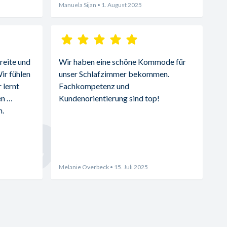
Manuela Sijan
• 1. August 2025
reite und 
Wir haben eine schöne Kommode für 
r fühlen 
unser Schlafzimmer bekommen. 
lernt 
Fachkompetenz und 
n 
Kundenorientierung sind top!
. 
Melanie Overbeck
• 15. Juli 2025