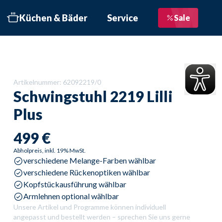
Küchen & Bäder
Service
Sale
bett
 Schritte zur Traumküche
Liefertermin bestätigen
üchen
Service im Überblick
Artikelnummer:
62092219/0
üchen
Beratungstermin
Schwingstuhl
2219 Lilli
nformationsbroschüre
Plus
Kostenloser Newsletter
äder
Bewertungen
499 €
öbelhaus Göppingen
Kontakt
Abholpreis, inkl. 19% MwSt.
verschiedene Melange-Farben wählbar
öbelhaus Geislingen
Objektausstattung
verschiedene Rückenoptiken wählbar
öbelhaus Schwäbisch
Kopfstückausführung wählbar
münd
Armlehnen optional wählbar
Unsere Artikel und Programme können individuell
üroküche
angepasst und bestellt werden – sprechen Sie uns gerne