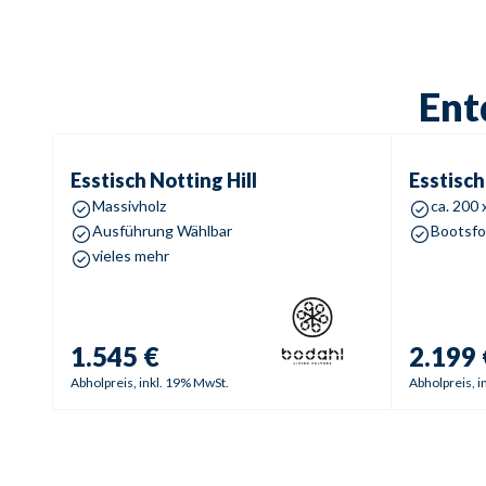
Ent
Esstisch
Notting Hill
Esstisch
C
Esstisch
Notting Hill
Esstisch
Massivholz
ca. 200 
Ausführung Wählbar
Bootsf
vieles mehr
1.545 €
2.199 
Abholpreis, inkl. 19% MwSt.
Abholpreis, i