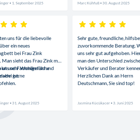
inger
• 1. September 2025
Marc Kühfuß
• 30. August 2025
n uns für die liebevolle 
Sehr gute, freundliche, hilfsbe
über ein neues 
zuvorkommende Beratung. Wi
gbett bei Frau Zink 
uns sehr gut aufgehoben. Hier 
 Man sieht das Frau Zink mit 
man den Unterschied zwische
blut und Fachmännische 
 uns sehr Wohlgefühl und 
Verkäufer und Berater kennen
abei ist.
 sehr gerne 
Herzlichen Dank an Herrn 
fehlen.
Deutschmann, Sie sind top!
inger
• 31. August 2025
Jasmina Kücükacer
• 3. Juni 2025