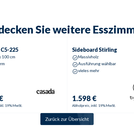
decken Sie weitere Esszim
5-225
Sideboard
Stirling
C5-225
Sideboard
Stirling
x 100 cm
Massivholz
orm
Ausführung wählbar
vieles mehr
€
1.598 €
nkl. 19% MwSt.
Abholpreis, inkl. 19% MwSt.
Zurück zur Übersicht