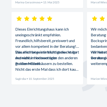
Marina Gerasimova
• 13. Mai 2025
Marcel Wies
Dieses Einrichtungshaus kann ich 
Wir möchte
uneingeschränkt empfehlen. 
Beratung 
Freundlich, hilfsbereit, preiswert und 
Bocksprin
vor allem kompetent in der Beratung! 
bedanken.
Was mich begeistert hat ist die riesige 
Das alles hat es mir leicht gemacht dort 
viel Herz
Wir haben
Auswahl an hochwertigen 
und nicht im Internet oder den anderen 
Beratung d
werden sie
Polstermöbeln.
großen Möbelhäusern zu bestellen. 
weiteremp
Nicht das erste Mal dass ich dort kaufe 
und absolut zufrieden bin.
Sagiroba
• 10. September 2025
Marion Wies