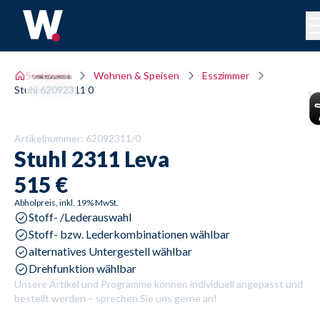
Sortiment
Wohnen & Speisen
Esszimmer
Stuhl 62092311 0
Artikelnummer:
62092311/0
Stuhl
2311 Leva
515 €
Abholpreis, inkl. 19% MwSt.
Stoff- /Lederauswahl
Stoff- bzw. Lederkombinationen wählbar
alternatives Untergestell wählbar
Drehfunktion wählbar
Unsere Artikel und Programme können individuell angepasst und
bestellt werden – sprechen Sie uns gerne an!