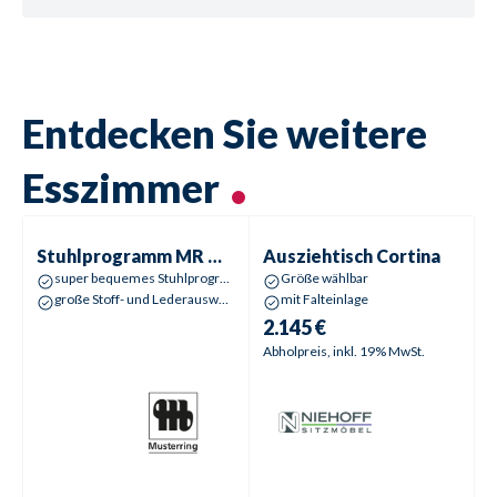
Entdecken Sie weitere
Esszimmer
Stuhlprogramm
MR Nevio
Ausziehtisch
Cortina
Stuhlprogramm
MR Nevio
Ausziehtisch
Cortina
super bequemes Stuhlprogramm
Größe wählbar
große Stoff- und Lederauswahl
mit Falteinlage
2.145 €
Abholpreis, inkl. 19% MwSt.