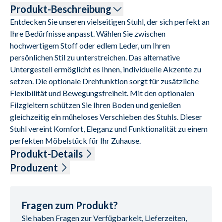
Produkt-Beschreibung
Entdecken Sie unseren vielseitigen Stuhl, der sich perfekt an 
Ihre Bedürfnisse anpasst. Wählen Sie zwischen 
hochwertigem Stoff oder edlem Leder, um Ihren 
persönlichen Stil zu unterstreichen. Das alternative 
Untergestell ermöglicht es Ihnen, individuelle Akzente zu 
setzen. Die optionale Drehfunktion sorgt für zusätzliche 
Flexibilität und Bewegungsfreiheit. Mit den optionalen 
Filzgleitern schützen Sie Ihren Boden und genießen 
gleichzeitig ein müheloses Verschieben des Stuhls. Dieser 
Stuhl vereint Komfort, Eleganz und Funktionalität zu einem 
perfekten Möbelstück für Ihr Zuhause.
Produkt-Details
Stoff, 45% Viskose, 20% Polyethylen, 16% Baumwolle, 15% 
Produzent
Polyacryl, 4% Leinen, Farbe schwarz, Gestell Edelstahloptik, 
Name: Venjakob, Alfons GmbH & Co.KG
Sitzhöhe 50 cm, BHT ca. 59/88/66 cm
Anschrift: Friedrichsdorfer Str. 220, 33335 Gütersloh, 
Deutschland
Fragen zum Produkt?
E-Mail-Adresse: venjakob@venjakob-moebel.de
Sie haben Fragen zur Verfügbarkeit, Lieferzeiten,