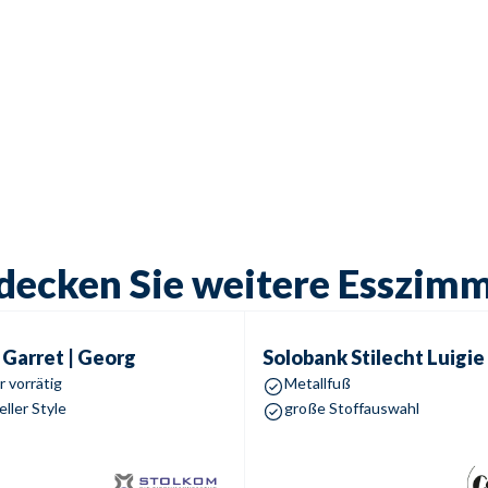
decken Sie weitere Esszim
arret | Georg
Solobank Stilecht
Luigie
Garret | Georg
Solobank Stilecht
Luigie
 vorrätig
Metallfuß
ller Style
große Stoffauswahl