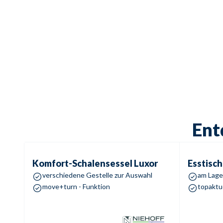
Ent
Komfort-Schalensessel
Luxor
Esstisch
G
Komfort-Schalensessel
Luxor
Esstisch
verschiedene Gestelle zur Auswahl
am Lager
move+turn - Funktion
topaktue