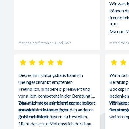
Wir werde
können da
freundlich
!!!!!!
Ma und 
Marina Gerasimova
• 13. Mai 2025
Marcel Wies
Dieses Einrichtungshaus kann ich 
Wir möchte
uneingeschränkt empfehlen. 
Beratung 
Freundlich, hilfsbereit, preiswert und 
Bocksprin
vor allem kompetent in der Beratung! 
bedanken.
Was mich begeistert hat ist die riesige 
Das alles hat es mir leicht gemacht dort 
viel Herz
Wir haben
Auswahl an hochwertigen 
und nicht im Internet oder den anderen 
Beratung d
werden sie
Polstermöbeln.
großen Möbelhäusern zu bestellen. 
weiteremp
Nicht das erste Mal dass ich dort kaufe 