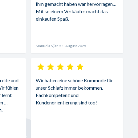
Ihm gemacht haben war hervorragend. 
Mit so einem Verkäufer macht das 
einkaufen Spaß.
Manuela Sijan
• 1. August 2025
reite und 
Wir haben eine schöne Kommode für 
r fühlen 
unser Schlafzimmer bekommen. 
lernt 
Fachkompetenz und 
n 
Kundenorientierung sind top!
. 