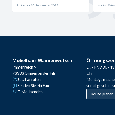
und absolut zufrieden bin.
Sagiroba
• 10. September 2025
Marion Wies
Möbelhaus Wannenwetsch
Öffnungszei
Immenreich 9
Di. - Fr. 9.30 - 1
73333
Gingen an der Fils
Uhr
Jetzt anrufen
Montags mache
Senden Sie ein Fax
somit geschloss
E-Mail senden
Route planen