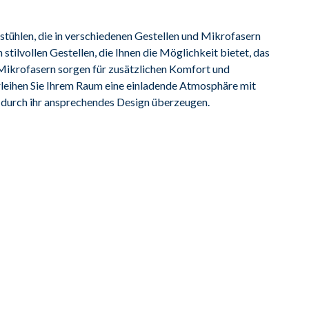
stühlen, die in verschiedenen Gestellen und Mikrofasern 
stilvollen Gestellen, die Ihnen die Möglichkeit bietet, das 
n Mikrofasern sorgen für zusätzlichen Komfort und 
leihen Sie Ihrem Raum eine einladende Atmosphäre mit 
ch durch ihr ansprechendes Design überzeugen.
 mit Fußablage Eisen schwarz, Sitzhöhe 66 cm,BTH ca. 
71