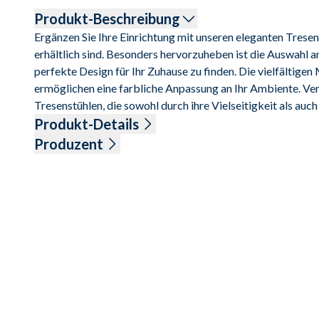
Produkt-Beschreibung
Ergänzen Sie Ihre Einrichtung mit unseren eleganten Tresen
erhältlich sind. Besonders hervorzuheben ist die Auswahl an 
perfekte Design für Ihr Zuhause zu finden. Die vielfältige
ermöglichen eine farbliche Anpassung an Ihr Ambiente. Ver
Tresenstühlen, die sowohl durch ihre Vielseitigkeit als au
Produkt-Details
Microfaser, 100% Polyester, Farbe anthrazit, Kufengestell
Produzent
48/57/103 cm
Name: Niehoff Sitzmöbel GmbH
Anschrift: Groneweg 17, 48231 Warendorf, Deutschland
E-Mail-Adresse: info@niehoff-sitzmoebel.de
UID (Umsatzsteuer-Identifikationsnummer): DE 8137839