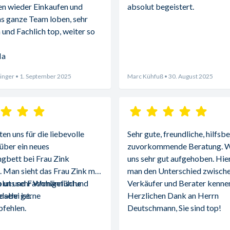
n wieder Einkaufen und 
absolut begeistert.
s ganze Team loben, sehr 
 und Fachlich top, weiter so 
Ma
inger
• 1. September 2025
Marc Kühfuß
• 30. August 2025
n uns für die liebevolle 
Sehr gute, freundliche, hilfsbe
über ein neues 
zuvorkommende Beratung. Wi
gbett bei Frau Zink 
uns sehr gut aufgehoben. Hier 
 Man sieht das Frau Zink mit 
man den Unterschied zwische
blut und Fachmännische 
 uns sehr Wohlgefühl und 
Verkäufer und Berater kennen
abei ist.
 sehr gerne 
Herzlichen Dank an Herrn 
fehlen.
Deutschmann, Sie sind top!