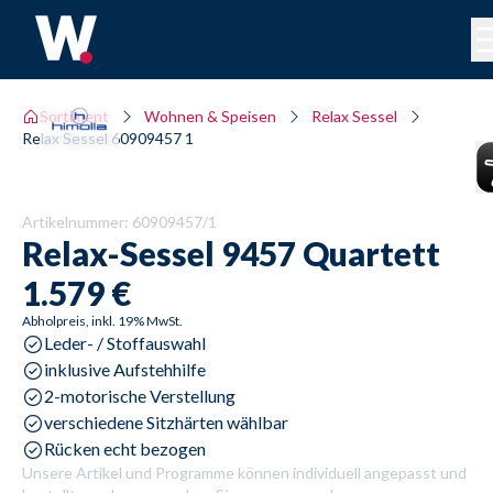
Sortiment
Wohnen & Speisen
Relax Sessel
Relax Sessel 60909457 1
Artikelnummer:
60909457/1
Relax-Sessel
9457 Quartett
1.579 €
Abholpreis, inkl. 19% MwSt.
Leder- / Stoffauswahl
inklusive Aufstehhilfe
2-motorische Verstellung
verschiedene Sitzhärten wählbar
Rücken echt bezogen
Unsere Artikel und Programme können individuell angepasst und