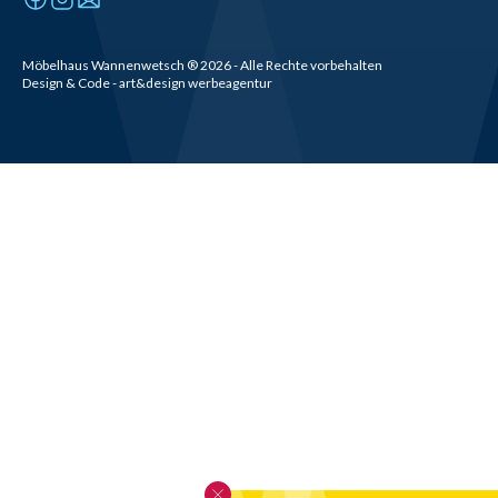
Möbelhaus Wannenwetsch
®
2026
- Alle Rechte vorbehalten
Design & Code - art&design werbeagentur