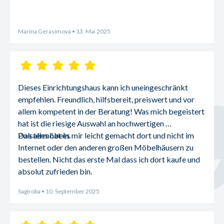
Marina Gerasimova
• 13. Mai 2025
Dieses Einrichtungshaus kann ich uneingeschränkt 
empfehlen. Freundlich, hilfsbereit, preiswert und vor 
allem kompetent in der Beratung! Was mich begeistert 
hat ist die riesige Auswahl an hochwertigen 
Polstermöbeln.
Das alles hat es mir leicht gemacht dort und nicht im 
Internet oder den anderen großen Möbelhäusern zu 
bestellen. Nicht das erste Mal dass ich dort kaufe und 
absolut zufrieden bin.
Sagiroba
• 10. September 2025