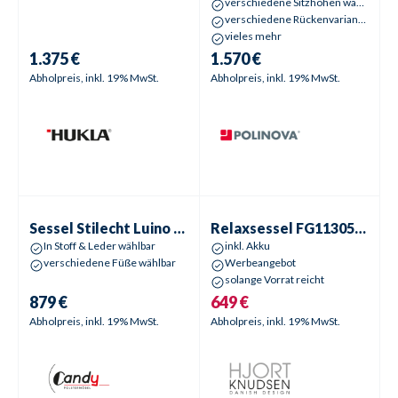
verschiedene Sitzhöhen wählbar
verschiedene Rückenvarianten wählbar
vieles mehr
1.375 €
1.570 €
Abholpreis, inkl. 19% MwSt.
Abholpreis, inkl. 19% MwSt.
Sessel Stilecht
Luino | Lou
Relaxsessel
FG113052 2 | Mel
Aktionspreis
Sessel Stilecht
Luino | Lou
Relaxsessel
FG113052 2 | Melody
In Stoff & Leder wählbar
inkl. Akku
verschiedene Füße wählbar
Werbeangebot
solange Vorrat reicht
879 €
649 €
Abholpreis, inkl. 19% MwSt.
Abholpreis, inkl. 19% MwSt.