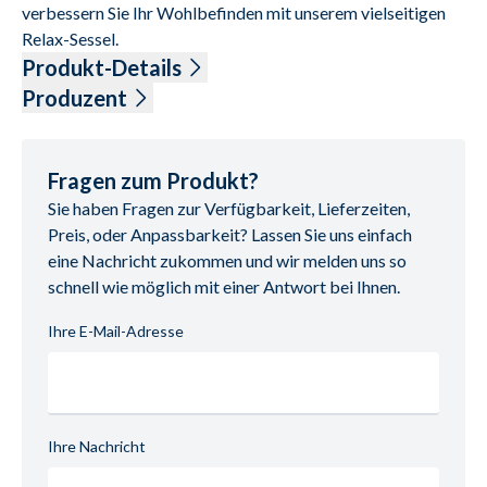
verbessern Sie Ihr Wohlbefinden mit unserem vielseitigen 
Relax-Sessel.
Produkt-Details
Produzent
Stoff Eco (PG 08), Farbe earth, Rücken echt, Sitz superlastic 
Name: Himolla Polstermöbel GmbH
med, Rollen, Sitzhöhe 46 cm, Sitztiefe 54 cm, Sitzbreite 48 
Anschrift: Landshuter Str. 38, 84416 Taufkirchen, 
cm

Deutschland
Fragen zum Produkt?
26Y - Relax-Sessel mit Aufstehhilfe, 2-motorisch, Fußteil 
E-Mail-Adresse: info@himolla.com
Sie haben Fragen zur Verfügbarkeit, Lieferzeiten,
und Rücken elektrisch, BHT ca. 77/106/87 cm

UID (Umsatzsteuer-Identifikationsnummer): DE 
Preis, oder Anpassbarkeit? Lassen Sie uns einfach
130501380
eine Nachricht zukommen und wir melden uns so
schnell wie möglich mit einer Antwort bei Ihnen.
Ihre E-Mail-Adresse
Ihre Nachricht