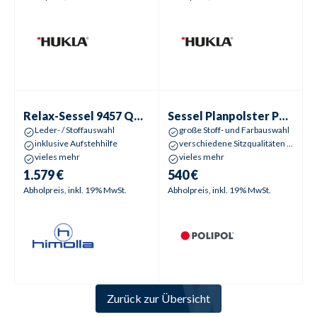
Relax-Sessel
9457 Quartett
Sessel Planpolster
Pedina | Pes
Relax-Sessel
9457 Quartett
Sessel Planpolster
Pedina | Pescara
Leder- / Stoffauswahl
große Stoff- und Farbauswahl
inklusive Aufstehhilfe
verschiedene Sitzqualitäten wählbar
vieles mehr
vieles mehr
1.579 €
540 €
Abholpreis, inkl. 19% MwSt.
Abholpreis, inkl. 19% MwSt.
Zurück zur Übersicht