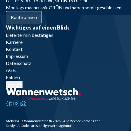
Di. - Fr. 9.30 - 18.30 Uhr, Sa. bis 16.00 Uhr
Montags machen wir GRÜN und haben somit geschlossen!
Route planen
Wichtiges auf einen Blick
Liefertermin bestätigen
Karriere
Kontakt
Impressum
Datenschutz
AGB
Fakten
Cookies
Möbelhaus Wannenwetsch
®
2026
- Alle Rechte vorbehalten
Design & Code - art&design werbeagentur