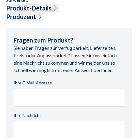
Produkt-Details
Produzent
1SDCL - schmal, Leder Vivre (PG 120), Farbe braun, 
Name: Polinova Polstermöbel GmbH & Co.KG
Rückenvariante A, Armlehnenvariante 1, Drehteller 
Anschrift: Diepenauer Heide 1, 31603 Diepenau, 
edelstahlfarbig, Sitzhöhe 45 cm,

Deutschland
Fragen zum Produkt?
ComfortLine manuell (Körperdruck), BHT ca. 80/106/88-
E-Mail-Adresse: office@polinova.de
Sie haben Fragen zur Verfügbarkeit, Lieferzeiten,
175 cm

UID (Umsatzsteuer-Identifikationsnummer): DE 
Preis, oder Anpassbarkeit? Lassen Sie uns einfach
261794935
eine Nachricht zukommen und wir melden uns so
schnell wie möglich mit einer Antwort bei Ihnen.
Ihre E-Mail-Adresse
Ihre Nachricht