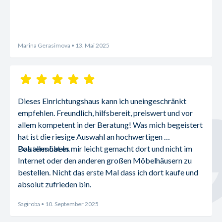
Marina Gerasimova
• 13. Mai 2025
Dieses Einrichtungshaus kann ich uneingeschränkt 
empfehlen. Freundlich, hilfsbereit, preiswert und vor 
allem kompetent in der Beratung! Was mich begeistert 
hat ist die riesige Auswahl an hochwertigen 
Polstermöbeln.
Das alles hat es mir leicht gemacht dort und nicht im 
Internet oder den anderen großen Möbelhäusern zu 
bestellen. Nicht das erste Mal dass ich dort kaufe und 
absolut zufrieden bin.
Sagiroba
• 10. September 2025