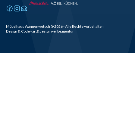
Möbelhaus Wannenwetsch
®
2026
- Alle Rechte vorbehalten
Design & Code - art&design werbeagentur