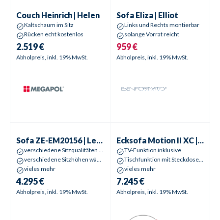
Couch
Heinrich | Helen
Sofa
Eliza | Elliot
Aktionspreis
Couch
Heinrich | Helen
Sofa
Eliza | Elliot
Kaltschaum im Sitz
Links und Rechts montierbar
Rücken echt kostenlos
solange Vorrat reicht
2.519 €
959 €
Abholpreis, inkl. 19% MwSt.
Abholpreis, inkl. 19% MwSt.
Sofa
ZE-EM20156 | Leopold
Ecksofa
Motion II XC | Modena
Sofa
ZE-EM20156 | Leopold
Ecksofa
Motion II XC | Modena II XC
verschiedene Sitzqualitäten wählbar
TV-Funktion inklusive
verschiedene Sitzhöhen wählbar
Tischfunktion mit Steckdosensystem
vieles mehr
vieles mehr
4.295 €
7.245 €
Abholpreis, inkl. 19% MwSt.
Abholpreis, inkl. 19% MwSt.