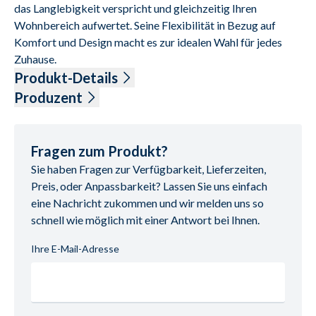
das Langlebigkeit verspricht und gleichzeitig Ihren 
Wohnbereich aufwertet. Seine Flexibilität in Bezug auf 
Komfort und Design macht es zur idealen Wahl für jedes 
Zuhause.
Produkt-Details
Flockstoff Enoa Dream , Nutzschicht 100 % Polyamid, 
Produzent
Grundschicht 60 % Polyester, 40 % Acryl, Farbe grey, 
Name: Hukla Polstermöbel GmbH & Co.KG
Armlehne A, Rücken echt, Sitz mittel, Fuß schwarz, Sitzhöhe 
Anschrift: Diepenauer Heide 1, 31603 Diepenau, 
ca. 46 cm, Sitztiefe ca. 54 cm, bestehend aus:
Deutschland
Fragen zum Produkt?
2,5-Sitzer, Armlehne links verstellbar, Vorziehsitz 
E-Mail-Adresse: finance@polipol.de
Sie haben Fragen zur Verfügbarkeit, Lieferzeiten,
motorisch, Kopfstütze groß, BHT ca. 178/85/99 cm
UID (Umsatzsteuer-Identifikationsnummer): DE 
Preis, oder Anpassbarkeit? Lassen Sie uns einfach
Spitzecke groß, BHT ca. 99/85/99 cm
815587794
eine Nachricht zukommen und wir melden uns so
1,5-Sitzer, Anstellhocker rechts, Kopfstütze groß, BHT ca. 
schnell wie möglich mit einer Antwort bei Ihnen.
142/85/99 cm
Stellmaß ca. 277 x 241 cm
Ihre E-Mail-Adresse