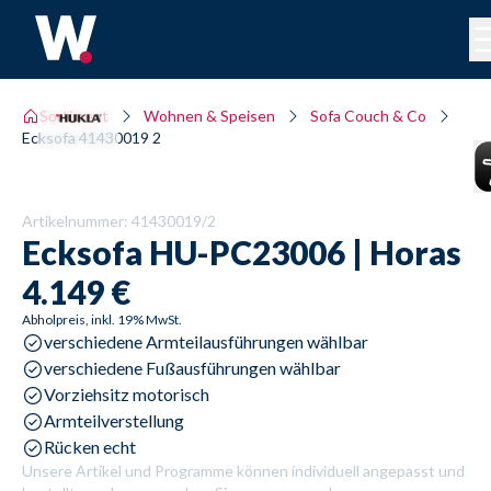
Sortiment
Wohnen & Speisen
Sofa Couch & Co
Ecksofa 41430019 2
Artikelnummer:
41430019/2
Ecksofa
HU-PC23006 | Horas
4.149 €
Abholpreis, inkl. 19% MwSt.
verschiedene Armteilausführungen wählbar
verschiedene Fußausführungen wählbar
Vorziehsitz motorisch
Armteilverstellung
Rücken echt
Unsere Artikel und Programme können individuell angepasst und