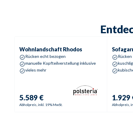
Entdec
Wohnlandschaft
Rhodos
Sofagarnit
Wohnlandschaft
Rhodos
Sofagar
Rücken echt bezogen
Rücken 
manuelle Kopfteilverstellung inklusive
kuschli
vieles mehr
kubisch
5.589 €
1.929 
Abholpreis, inkl. 19% MwSt.
Abholpreis, i