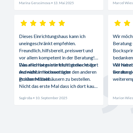
Marina Gerasimova
• 13. Mai 2025
Marcel Wies
Dieses Einrichtungshaus kann ich 
Wir möchte
uneingeschränkt empfehlen. 
Beratung 
Freundlich, hilfsbereit, preiswert und 
Bocksprin
vor allem kompetent in der Beratung! 
bedanken.
Was mich begeistert hat ist die riesige 
Das alles hat es mir leicht gemacht dort 
viel Herz
Wir haben
Auswahl an hochwertigen 
und nicht im Internet oder den anderen 
Beratung d
werden sie
Polstermöbeln.
großen Möbelhäusern zu bestellen. 
weiteremp
Nicht das erste Mal dass ich dort kaufe 
und absolut zufrieden bin.
Sagiroba
• 10. September 2025
Marion Wies