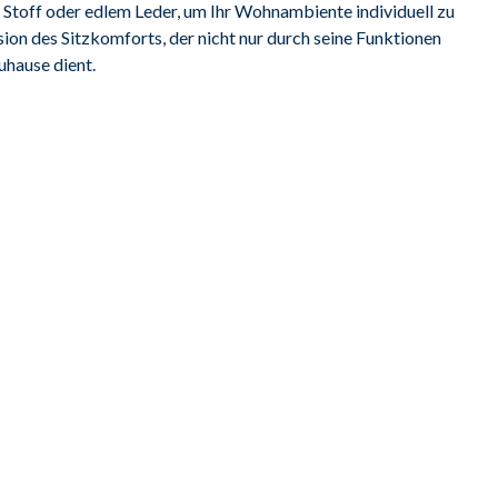
Stoff oder edlem Leder, um Ihr Wohnambiente individuell zu 
ion des Sitzkomforts, der nicht nur durch seine Funktionen 
uhause dient.
en echt, Sitz Federkern, Chromfuss schwarz matt, Sitzhöhe 
Kopfteilverstellung motorisch inklusive, 
 Tischfunktion Eiche bianco und modulares Steckdosensystem 
160
rstellung manuell, Liege-Relaxfunktion motorisch, 