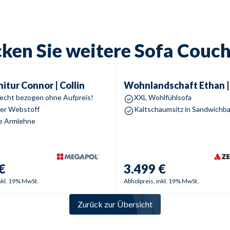
ken Sie weitere Sofa Couc
ur
Connor | Collin
Wohnlandschaft
Ethan | Elena
nitur
Connor | Collin
Wohnlandschaft
Ethan |
echt bezogen ohne Aufpreis!
XXL Wohlfühlsofa
ger Webstoff
Kaltschaumsitz in Sandwichb
e Armlehne
€
3.499 €
nkl. 19% MwSt.
Abholpreis, inkl. 19% MwSt.
Zurück zur Übersicht