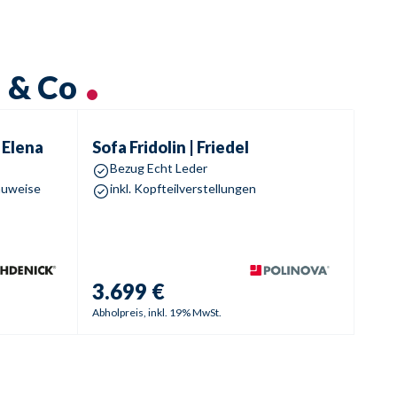
h & Co
Sofa
Fridolin | Friedel
 Elena
Sofa
Fridolin | Friedel
Bezug Echt Leder
auweise
inkl. Kopfteilverstellungen
3.699 €
Abholpreis, inkl. 19% MwSt.