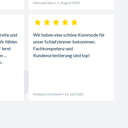
Manuela Sijan
• 1. August 2025
reite und 
Wir haben eine schöne Kommode für 
r fühlen 
unser Schlafzimmer bekommen. 
lernt 
Fachkompetenz und 
n 
Kundenorientierung sind top!
. 
Melanie Overbeck
• 15. Juli 2025