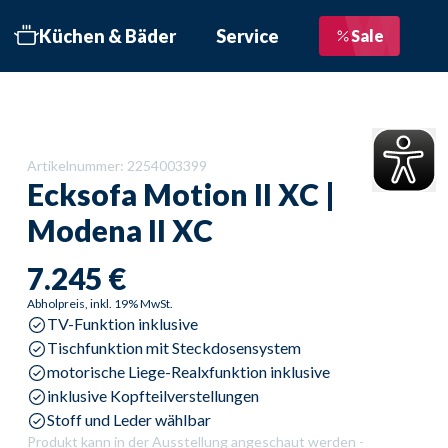
Küchen & Bäder
Service
Sale
bett
 Schritte zur Traumküche
Liefertermin bestätigen
üchen
Service im Überblick
Artikelnummer:
2254003399
üchen
Beratungstermin
Ecksofa
Motion II XC |
nformationsbroschüre
Modena II XC
Kostenloser Newsletter
äder
Bewertungen
7.245 €
öbelhaus Göppingen
Kontakt
Abholpreis, inkl. 19% MwSt.
TV-Funktion inklusive
öbelhaus Geislingen
Objektausstattung
Tischfunktion mit Steckdosensystem
öbelhaus Schwäbisch
motorische Liege-Realxfunktion inklusive
münd
inklusive Kopfteilverstellungen
Stoff und Leder wählbar
üroküche
Produkt kann in der Ausstellung angeschaut werden -