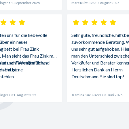
inger
• 1. September 2025
Marc Kühfuß
• 30. August 2025
n uns für die liebevolle 
Sehr gute, freundliche, hilfsbe
über ein neues 
zuvorkommende Beratung. Wi
gbett bei Frau Zink 
uns sehr gut aufgehoben. Hier 
 Man sieht das Frau Zink mit 
man den Unterschied zwische
blut und Fachmännische 
 uns sehr Wohlgefühl und 
Verkäufer und Berater kennen
abei ist.
 sehr gerne 
Herzlichen Dank an Herrn 
fehlen.
Deutschmann, Sie sind top!
inger
• 31. August 2025
Jasmina Kücükacer
• 3. Juni 2025