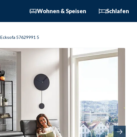
Wohnen & Speisen
Schlafen
In nur 3 Minuten zum
In 3 Minuten zum Traum
6
Ecksofa 57629991 5
Traumsofa
Schlafzimmer
K
Sofa, Couch & Co.
Schranksysteme
K
Relax-Sessel
I
Boxspringbetten /
Wohnmöbel
Polsterbetten
B
Couch- & Beistelltische
Funktionssofas
M
Esszimmer
Matratzen / Lattenrost
M
Garderoben
Möbel
M
Informationsbroschüre
G
Möbel
Informationsbroschüre
B