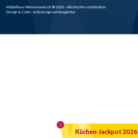
Möbelhaus Wannenwetsch
®
2026
- Alle Rechte vorbehalten
Design & Code - art&design werbeagentur
Küchen-Jackpot 2026