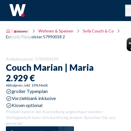
Sortiment
Wohnen & Speisen
Sofa Couch & Co
Ecksofa Planpolster 57990018 2
Artikelnummer:
5799004199
Couch
Marian | Maria
2.929 €
Abholpreis, inkl. 19% MwSt.
großer Typenplan
Vorziehbank inklusive
Kissen optional
Produkt kann in der Ausstellung angeschaut werden -
Verfügbarkeit kann sich kurzfristig ändern. Sprechen Sie uns
gerne an!