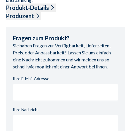
Produkt-Details
Stoff Harry, Chenille, 100 % Polyester, Farbe weiß, Rücken 
Produzent
echt, Sitz Kaltschaum, Möbelgleiter schwarz, Sitzhöhe ca. 
Name: Megapol Polstermöbel GmbH & Co.KG
44 cm, bestehend aus:
Anschrift: Diepenauer Heide 1, 31603 Diepenau, 
2-Sitzer XL, Armlehne links, inklusive motorische 
Deutschland
Fragen zum Produkt?
Vorziehbank, BHT ca. 147/75/107 cm
E-Mail-Adresse: office@megapol.de
Sie haben Fragen zur Verfügbarkeit, Lieferzeiten,
1,5-Sitzer Kombielement, BHT ca. 107/75/227 cm
UID (Umsatzsteuer-Identifikationsnummer): DE 
Preis, oder Anpassbarkeit? Lassen Sie uns einfach
ohne Kissen
815071078
eine Nachricht zukommen und wir melden uns so
Stellmaß ca. 254 x 227 cm
schnell wie möglich mit einer Antwort bei Ihnen.
Ihre E-Mail-Adresse
Ihre Nachricht