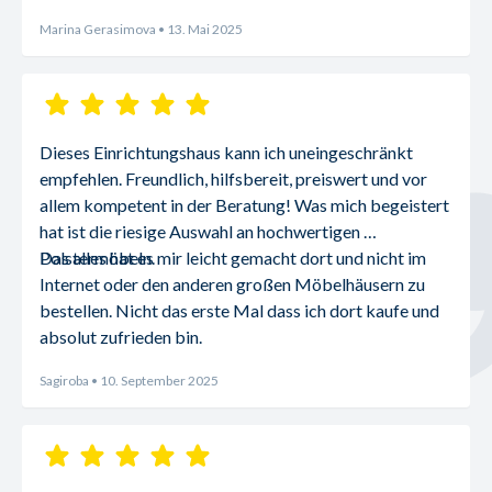
Marina Gerasimova
• 13. Mai 2025
Dieses Einrichtungshaus kann ich uneingeschränkt 
empfehlen. Freundlich, hilfsbereit, preiswert und vor 
allem kompetent in der Beratung! Was mich begeistert 
hat ist die riesige Auswahl an hochwertigen 
Polstermöbeln.
Das alles hat es mir leicht gemacht dort und nicht im 
Internet oder den anderen großen Möbelhäusern zu 
bestellen. Nicht das erste Mal dass ich dort kaufe und 
absolut zufrieden bin.
Sagiroba
• 10. September 2025