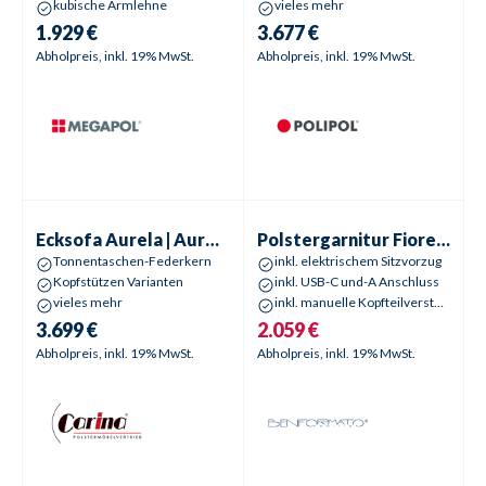
kubische Armlehne
vieles mehr
1.929 €
3.677 €
Abholpreis, inkl. 19% MwSt.
Abholpreis, inkl. 19% MwSt.
Ecksofa
Aurela | Aurelio
Polstergarnitur
Fiore | Fiona
Aktionspreis
Ecksofa
Aurela | Aurelio
Polstergarnitur
Fiore | Fiona
Tonnentaschen-Federkern
inkl. elektrischem Sitzvorzug
Kopfstützen Varianten
inkl. USB-C und-A Anschluss
vieles mehr
inkl. manuelle Kopfteilverstellungen
3.699 €
2.059 €
Abholpreis, inkl. 19% MwSt.
Abholpreis, inkl. 19% MwSt.