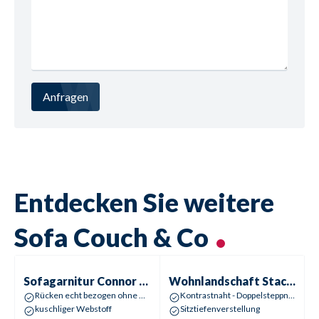
Anfragen
Entdecken Sie weitere
Sofa Couch & Co
Sofagarnitur
Connor | Collin
Wohnlandschaft
Stacy | Steinfu
Sofagarnitur
Connor | Collin
Wohnlandschaft
Stacy | Steinfurt
Rücken echt bezogen ohne Aufpreis!
Kontrastnaht - Doppelsteppnaht beige
kuschliger Webstoff
Sitztiefenverstellung