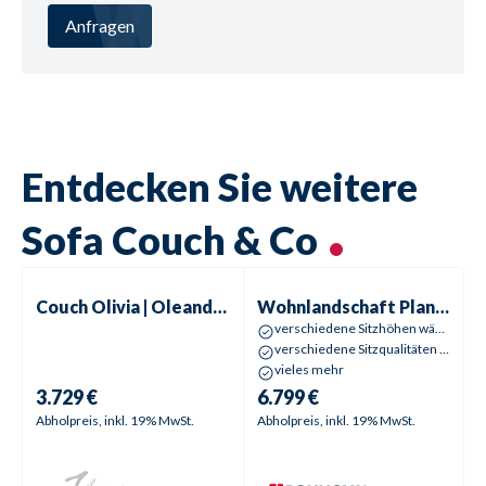
Anfragen
Entdecken Sie weitere
Sofa Couch & Co
Couch
Olivia | Oleander
Wohnlandschaft Planpolster
P
Couch
Olivia | Oleander
Wohnlandschaft Planpolster
verschiedene Sitzhöhen wählbar
verschiedene Sitzqualitäten wählbar
vieles mehr
3.729 €
6.799 €
Abholpreis, inkl. 19% MwSt.
Abholpreis, inkl. 19% MwSt.