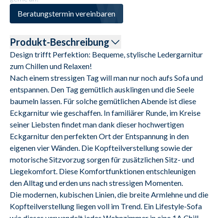
Beratungstermin vereinbaren
Produkt-Beschreibung
Design trifft Perfektion: Bequeme, stylische Ledergarnitur 
zum Chillen und Relaxen!

Nach einem stressigen Tag will man nur noch aufs Sofa und 
entspannen. Den Tag gemütlich ausklingen und die Seele 
baumeln lassen. Für solche gemütlichen Abende ist diese 
Eckgarnitur wie geschaffen. In familiärer Runde, im Kreise 
seiner Liebsten findet man dank dieser hochwertigen 
Eckgarnitur den perfekten Ort der Entspannung in den 
eigenen vier Wänden. Die Kopfteilverstellung sowie der 
motorische Sitzvorzug sorgen für zusätzlichen Sitz- und 
Liegekomfort. Diese Komfortfunktionen entschleunigen 
den Alltag und erden uns nach stressigen Momenten.

Die modernen, kubischen Linien, die breite Armlehne und die 
Kopfteilverstellung liegen voll im Trend. Ein Lifestyle-Sofa 
wie dieses verwandelt jedes Wohnzimmer in eine 1A Chill-