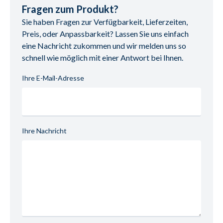
2,5 Sitzer mit Armlehne links, mit Sitzvorzug motorisch 
Deutschland
Fragen zum Produkt?
inklusive, inklusive Kopfteilverstellung manuell, BHT ca. 
E-Mail-Adresse: info@candy-polstermoebel.de
Sie haben Fragen zur Verfügbarkeit, Lieferzeiten,
187/82-101/96-133 cm
UID (Umsatzsteuer-Identifikationsnummer): DE 
Preis, oder Anpassbarkeit? Lassen Sie uns einfach
Ottomane mit Armlehne rechts, inklusive 
814847036
eine Nachricht zukommen und wir melden uns so
Kopfteilverstellung, BHT ca. ca. 148/82-101/199-215 cm
schnell wie möglich mit einer Antwort bei Ihnen.
Stellmaß 335 x 199-215 cm
Ihre E-Mail-Adresse
Ihre Nachricht