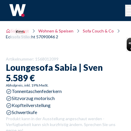
Sortiment
Wohnen & Speisen
Sofa Couch & Co
Ecksofa Stilecht 57090046 2
Artikelnummer:
1568012099
Loungesofa
Sabia | Sven
5.589 €
Abholpreis, inkl. 19% MwSt.
Tonnentaschenfederkern
Sitzvorzug motorisch
Kopfteilverstellung
Schwertkufe
Produkt kann in der Ausstellung angeschaut werden -
Verfügbarkeit kann sich kurzfristig ändern. Sprechen Sie uns
gerne an!