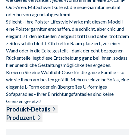
Out-Area. Mit Schwertkufe ist die neue Garnitur neutral 
oder hervorragend abgestimmt.

Stilecht - Ihre Polster Lifestyle Marke mit diesem Modell 
eine Polstergarnitur erschaffen, die schlicht, aber chic und 
elegant ist, den aktuellen Zeitgeist trifft und dabei trotzdem 
zeitlos schön bleibt. Ob frei im Raum platziert, vor einer 
Wand oder in die Ecke gestellt - dank der echt bezogenen 
Rückenteile liegt diese Entscheidung ganz bei Ihnen, sodass 
hier unendliche Gestaltungsmöglichkeiten ergeben. 
Kreieren Sie eine Wohlfühl-Oase für die ganze Familie - so 
wie sie Ihnen am besten gefällt. Mehrere einzelne Sofas, eine 
elegante L-Form oder ein übergroßes U-förmiges 
Sofaparadies - Ihrer Einrichtungsfantasien sind keine 
Grenzen gesetzt!
Produkt-Details
pigmentiertes Echt Leder Vicenza, Farbe brown, Sitz 
Produzent
Tonnentaschenfederkern, Sitzhöhe ca. 45cm, Sitztiefe ca. 57 
Name: Candy Polstermöbel GmbH
cm, Rücken echt, Metallkufe schwarz matt, bestehend aus:
Anschrift: Am Jägerheim 1 c, 33378 Rheda-Wiedenbrück, 