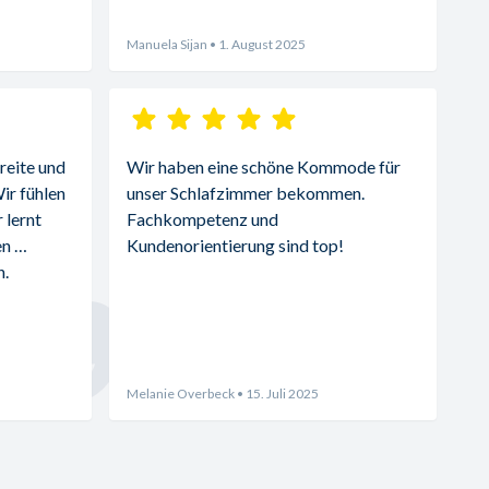
Manuela Sijan
• 1. August 2025
reite und 
Wir haben eine schöne Kommode für 
r fühlen 
unser Schlafzimmer bekommen. 
lernt 
Fachkompetenz und 
n 
Kundenorientierung sind top!
. 
Melanie Overbeck
• 15. Juli 2025