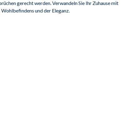
prüchen gerecht werden. Verwandeln Sie Ihr Zuhause mit 
s Wohlbefindens und der Eleganz.
itz Federkern, Metallfuß schwarz, Sitzhöhe ca. 48 cm, 
and
35