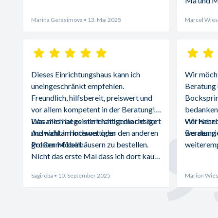
Ma und 
Marina Gerasimova
• 13. Mai 2025
Marcel Wies
Dieses Einrichtungshaus kann ich 
Wir möchte
uneingeschränkt empfehlen. 
Beratung 
Freundlich, hilfsbereit, preiswert und 
Bocksprin
vor allem kompetent in der Beratung! 
bedanken.
Was mich begeistert hat ist die riesige 
Das alles hat es mir leicht gemacht dort 
viel Herz
Wir haben
Auswahl an hochwertigen 
und nicht im Internet oder den anderen 
Beratung d
werden sie
Polstermöbeln.
großen Möbelhäusern zu bestellen. 
weiteremp
Nicht das erste Mal dass ich dort kaufe 
und absolut zufrieden bin.
Sagiroba
• 10. September 2025
Marion Wies