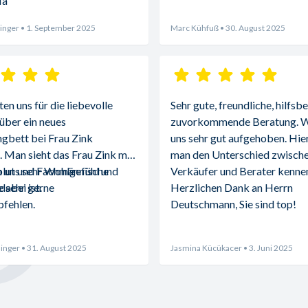
Ma
inger
• 1. September 2025
Marc Kühfuß
• 30. August 2025
n uns für die liebevolle 
Sehr gute, freundliche, hilfsbe
über ein neues 
zuvorkommende Beratung. Wi
gbett bei Frau Zink 
uns sehr gut aufgehoben. Hier 
 Man sieht das Frau Zink mit 
man den Unterschied zwische
blut und Fachmännische 
 uns sehr Wohlgefühl und 
Verkäufer und Berater kennen
abei ist.
 sehr gerne 
Herzlichen Dank an Herrn 
fehlen.
Deutschmann, Sie sind top!
inger
• 31. August 2025
Jasmina Kücükacer
• 3. Juni 2025