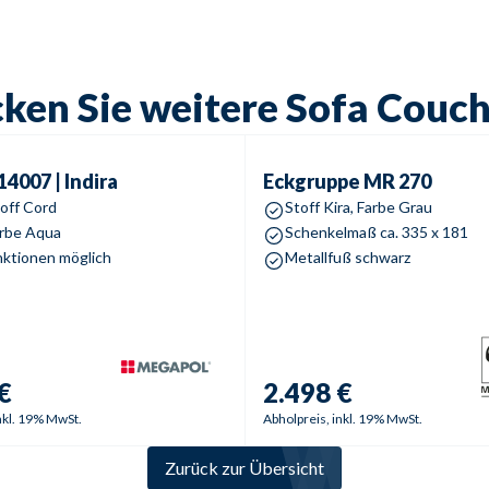
ken Sie weitere Sofa Couc
007 | Indira
Eckgruppe
MR 270
14007 | Indira
Eckgruppe
MR 270
off Cord
Stoff Kira, Farbe Grau
rbe Aqua
Schenkelmaß ca. 335 x 181
nktionen möglich
Metallfuß schwarz
€
2.498 €
nkl. 19% MwSt.
Abholpreis, inkl. 19% MwSt.
Zurück zur Übersicht