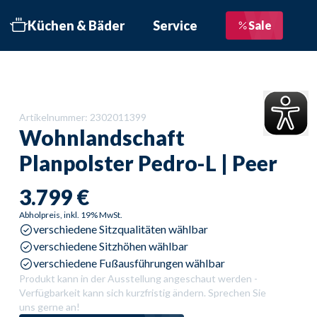
Küchen & Bäder
Service
Sale
bett
 Schritte zur Traumküche
Liefertermin bestätigen
üchen
Service im Überblick
Artikelnummer:
2302011399
üchen
Beratungstermin
Wohnlandschaft
nformationsbroschüre
Planpolster
Kostenloser Newsletter
Pedro-L | Peer
äder
Bewertungen
3.799 €
öbelhaus Göppingen
Kontakt
Abholpreis, inkl. 19% MwSt.
verschiedene Sitzqualitäten wählbar
öbelhaus Geislingen
Objektausstattung
verschiedene Sitzhöhen wählbar
öbelhaus Schwäbisch
verschiedene Fußausführungen wählbar
münd
Produkt kann in der Ausstellung angeschaut werden -
Verfügbarkeit kann sich kurzfristig ändern. Sprechen Sie
üroküche
uns gerne an!