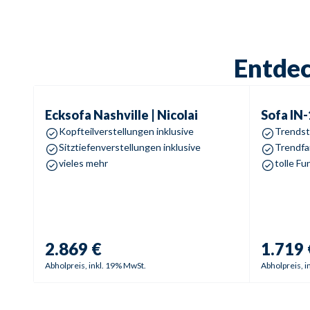
Entdec
Ecksofa
Nashville | Nicolai
Sofa
IN-14
Ecksofa
Nashville | Nicolai
Sofa
IN-
Kopfteilverstellungen inklusive
Trendst
Sitztiefenverstellungen inklusive
Trendfa
vieles mehr
tolle Fu
2.869 €
1.719 
Abholpreis, inkl. 19% MwSt.
Abholpreis, i