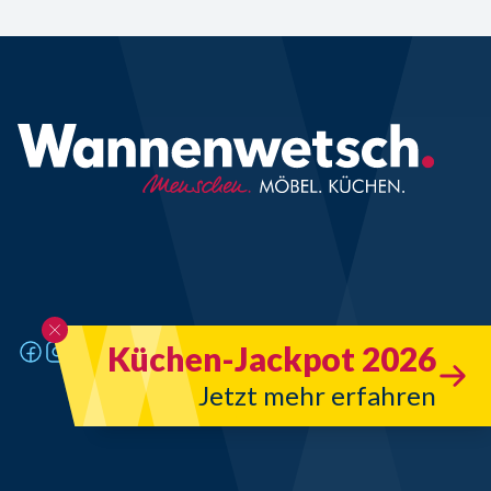
Küchen-Jackpot 2026
Jetzt mehr erfahren
Design & Code - art&design werbeagentur