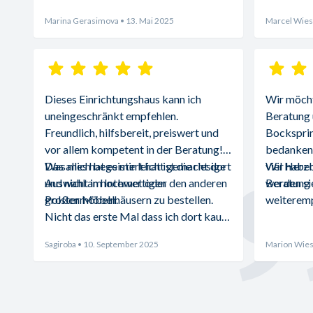
Marina Gerasimova
• 13. Mai 2025
Marcel Wies
Dieses Einrichtungshaus kann ich 
Wir möchte
uneingeschränkt empfehlen. 
Beratung 
Freundlich, hilfsbereit, preiswert und 
Bocksprin
vor allem kompetent in der Beratung! 
bedanken.
Was mich begeistert hat ist die riesige 
Das alles hat es mir leicht gemacht dort 
viel Herz
Wir haben
Auswahl an hochwertigen 
und nicht im Internet oder den anderen 
Beratung d
werden sie
Polstermöbeln.
großen Möbelhäusern zu bestellen. 
weiteremp
Nicht das erste Mal dass ich dort kaufe 
und absolut zufrieden bin.
Sagiroba
• 10. September 2025
Marion Wies