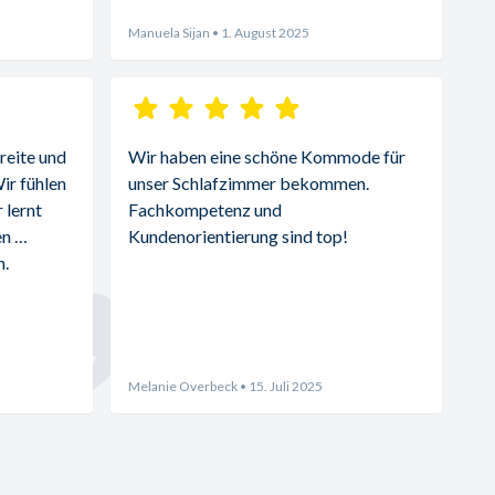
Manuela Sijan
• 1. August 2025
reite und 
Wir haben eine schöne Kommode für 
r fühlen 
unser Schlafzimmer bekommen. 
lernt 
Fachkompetenz und 
n 
Kundenorientierung sind top!
. 
Melanie Overbeck
• 15. Juli 2025