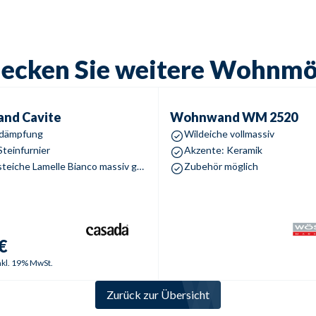
ecken Sie weitere Wohnm
d
Cavite
Wohnwand
WM 2520
and
Cavite
Wohnwand
WM 2520
ürdämpfung
Wildeiche vollmassiv
Steinfurnier
Akzente: Keramik
Front Asteiche Lamelle Bianco massiv geölt
Zubehör möglich
€
nkl. 19% MwSt.
Zurück zur Übersicht