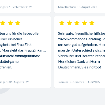
inger
• 1. September 2025
Marc Kühfuß
• 30. August 2025
n uns für die liebevolle 
Sehr gute, freundliche, hilfsbe
über ein neues 
zuvorkommende Beratung. Wi
gbett bei Frau Zink 
uns sehr gut aufgehoben. Hier 
 Man sieht das Frau Zink mit 
man den Unterschied zwische
blut und Fachmännische 
 uns sehr Wohlgefühl und 
Verkäufer und Berater kennen
abei ist.
 sehr gerne 
Herzlichen Dank an Herrn 
fehlen.
Deutschmann, Sie sind top!
inger
• 31. August 2025
Jasmina Kücükacer
• 3. Juni 2025