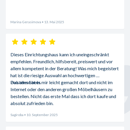
Marina Gerasimova
• 13. Mai 2025
Dieses Einrichtungshaus kann ich uneingeschränkt 
empfehlen. Freundlich, hilfsbereit, preiswert und vor 
allem kompetent in der Beratung! Was mich begeistert 
hat ist die riesige Auswahl an hochwertigen 
Polstermöbeln.
Das alles hat es mir leicht gemacht dort und nicht im 
Internet oder den anderen großen Möbelhäusern zu 
bestellen. Nicht das erste Mal dass ich dort kaufe und 
absolut zufrieden bin.
Sagiroba
• 10. September 2025