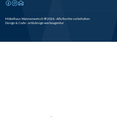
Möbelhaus Wannenwetsch
®
2026
- Alle Rechte vorbehalten
Design & Code - art&design werbeagentur