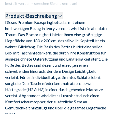
bestellt werden – sprechen Sie uns gerne an!
Produkt-Beschreibung
Dieses Premium Boxspringbett, das mit einem 
hochwertigen Bezug in Ivory veredelt wird, ist ein absoluter 
Traum. Das Boxspringbett bietet Ihnen eine großzügige 
Liegefläche von 180 x 200 cm, das stilvolle Kopfteil ist ein 
wahrer Blickfang. Die Basis des Bettes bildet eine solide 
Box mit Taschenfederkern, die durch ihre Konstruktion für 
ausgezeichnete Unterstützung und Langlebigkeit steht. Die 
Füße des Bettes sind dezent und erzeugen einen 
schwebenden Eindruck, der dem Design Leichtigkeit 
verleiht. Für ein individuell abgestimmtes Schlaferlebnis 
sorgt die Duo-Taschenfederkernmatratze, die zwei 
Härtegrade (H2 & H3) in einer durchgehenden Matratze 
vereint. Abgerundet wird dieses Luxusbett durch einen 
Komfortschaumtopper, der zusätzliche 5 cm an 
Gemütlichkeit hinzufügt und über die gesamte Liegefläche 
reicht.