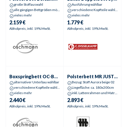
große Stoffauswahl
Ausführung wählbar
alle gängigen Bettgrößen möglich
verschiedene Kopfteile wählbar
vieles mehr
vieles mehr
2.159 €
1.779 €
Abholpreis, inkl. 19% MwSt.
Abholpreis, inkl. 19% MwSt.
Boxspringbett
OC-BX21014 4 Sterne Belcanto Boxspring
Polsterbett
MR JUSTB!SC200
Boxspringbett
OC-BX21014 4 Sterne Belcanto Boxspring
Polsterbett
MR JUSTB!SC200
alternativer Unterbau wählbar
Bezug: Stoff Aurora beige 02
verschiedene Kopfteile wählbar
Liegefläche: ca. 180x200cm
vieles mehr
inkl. Lattenrahmen und Matratzen
2.440 €
2.893 €
Abholpreis, inkl. 19% MwSt.
Abholpreis, inkl. 19% MwSt.