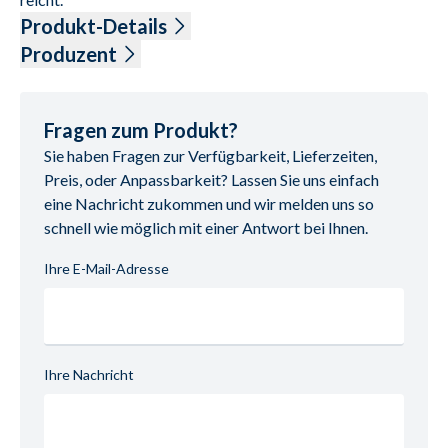
Produkt-Details
Bezug Cord 88% Polyester und 12% Polyamid, Farbe Ivory, 
Produzent
bestehend aus:
Name: Fey Sp. z o.o.
Liegefläche 180 x 200 cm,
Anschrift: ul. Topole 17, 89-600 Chojnice, Polen
Kopfteil 120 cm hoch
E-Mail-Adresse: info@fey1926.com
Fragen zum Produkt?
Box Taschenfederkern, 27 cm hoch
UID (Umsatzsteuer-Identifikationsnummer): PL 
Sie haben Fragen zur Verfügbarkeit, Lieferzeiten,
Füße 10 cm, schwebend
5611307658
Preis, oder Anpassbarkeit? Lassen Sie uns einfach
Matratze Duo Taschenfederkern, H2 + H3, durchgehend
eine Nachricht zukommen und wir melden uns so
inklusive Komfortschaum-Topper 5 cm, durchgehend
schnell wie möglich mit einer Antwort bei Ihnen.
Ihre E-Mail-Adresse
Ihre Nachricht