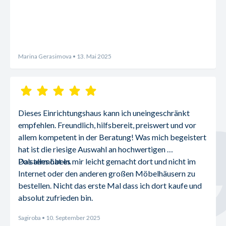
Marina Gerasimova
• 13. Mai 2025
Dieses Einrichtungshaus kann ich uneingeschränkt 
empfehlen. Freundlich, hilfsbereit, preiswert und vor 
allem kompetent in der Beratung! Was mich begeistert 
hat ist die riesige Auswahl an hochwertigen 
Polstermöbeln.
Das alles hat es mir leicht gemacht dort und nicht im 
Internet oder den anderen großen Möbelhäusern zu 
bestellen. Nicht das erste Mal dass ich dort kaufe und 
absolut zufrieden bin.
Sagiroba
• 10. September 2025