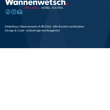
Möbelhaus Wannenwetsch
®
2026
- Alle Rechte vorbehalten
Design & Code - art&design werbeagentur