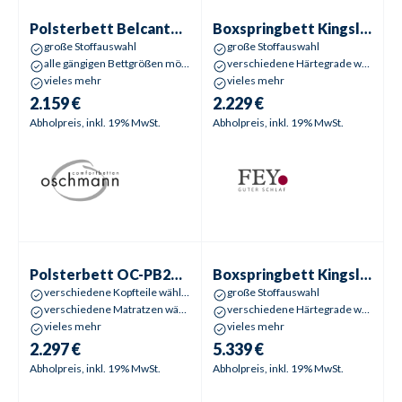
Polsterbett
Belcanto Premium | Polsterbett Belle
Boxspringbett
Kingsline 2.0 Bo
Polsterbett
Belcanto Premium | Polsterbett Belle
Boxspringbett
Kingsline 2.0 Boxspring | Florence 2.0
große Stoffauswahl
große Stoffauswahl
alle gängigen Bettgrößen möglich
verschiedene Härtegrade wählbar
vieles mehr
vieles mehr
2.159 €
2.229 €
Abholpreis, inkl. 19% MwSt.
Abholpreis, inkl. 19% MwSt.
Polsterbett
OC-PB23104
Boxspringbett
Kingsline 2.0 Bo
Polsterbett
OC-PB23104
Boxspringbett
Kingsline 2.0 Boxspring | Florence 2.0
verschiedene Kopfteile wählbar
große Stoffauswahl
verschiedene Matratzen wählbar
verschiedene Härtegrade wählbar
vieles mehr
vieles mehr
2.297 €
5.339 €
Abholpreis, inkl. 19% MwSt.
Abholpreis, inkl. 19% MwSt.