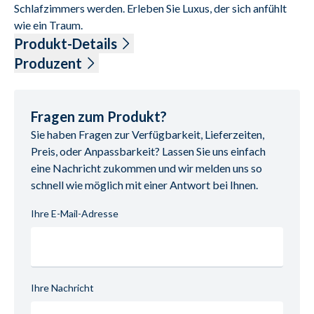
Schlafzimmers werden. Erleben Sie Luxus, der sich anfühlt 
wie ein Traum.
Produkt-Details
Wildeiche furniert, Polsterkopfteil Rondo in Lederoptik 
Produzent
weiß, schwebendes Fußteil rund, Bettseitenhöhe 48,4 cm, 
Name: Disselkamp, C. Schlafraumsysteme GmbH
Liegefläche ca. 180x200 cm
Anschrift: Dieselstr. 41-47, 33442 Herzebrock-Clarholz, 
Deutschland
Fragen zum Produkt?
E-Mail-Adresse: info@disselkamp.de
Sie haben Fragen zur Verfügbarkeit, Lieferzeiten,
UID (Umsatzsteuer-Identifikationsnummer): DE 
Preis, oder Anpassbarkeit? Lassen Sie uns einfach
811941240
eine Nachricht zukommen und wir melden uns so
schnell wie möglich mit einer Antwort bei Ihnen.
Ihre E-Mail-Adresse
Ihre Nachricht