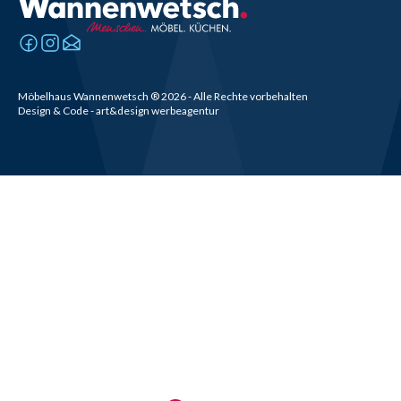
Möbelhaus Wannenwetsch
®
2026
- Alle Rechte vorbehalten
Design & Code - art&design werbeagentur