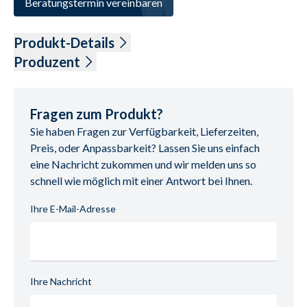
Beratungstermin vereinbaren
Produkt-Details
Polsterbett Liegefläche ca. 180 x 200 cm
Produzent
Bezug Stoff Yelda Butter ( PG 3/8 )
bestehend aus:
nverkehrbringer/Hersteller/Importeur
Name: casada, 
Bettrahmen Classic, Seitenhöhe ca. 31 cm
Candy Sleep GmbH

Fragen zum Produkt?
Kopfteil 85750, Rücken unecht, Höhe ohne Fuß ca. 92 cm
Anschrift: Am Jägerheim 1 C, 33378 Rheda-Wiedenbrück, 
Sie haben Fragen zur Verfügbarkeit, Lieferzeiten,
Metallfuß 346 schwarz matt, Höhe ca. 15 cm 
Deutschland

Preis, oder Anpassbarkeit? Lassen Sie uns einfach
Ohne Lattenrahmen, Matratzen und Deko
E-Mail-Adresse: info@candy-sleep.de

eine Nachricht zukommen und wir melden uns so
UID (Umsatzsteuer-Identifikationsnummer): DE 
schnell wie möglich mit einer Antwort bei Ihnen.
324827079

Ihre E-Mail-Adresse
Ihre Nachricht