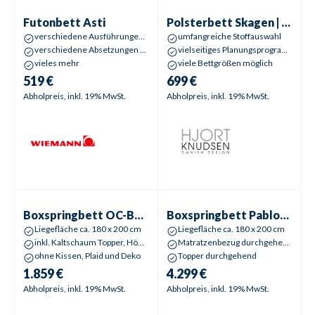
Futonbett
Asti
Polsterbett
Skagen | Skarlet
Futonbett
Asti
Polsterbett
Skagen | Skarlet
verschiedene Ausführungen wählbar
umfangreiche Stoffauswahl
verschiedene Absetzungen wählbar
vielseitiges Planungsprogramm
vieles mehr
viele Bettgrößen möglich
519 €
699 €
Abholpreis, inkl. 19% MwSt.
Abholpreis, inkl. 19% MwSt.
Boxspringbett
OC-BX 23163 Luxus | Lorine BX
Boxspringbett
Pablo-BX | Ros
Boxspringbett
OC-BX 23163 Luxus | Lorine BX
Boxspringbett
Pablo-BX | Rose 3
Liegefläche ca. 180 x 200 cm
Liegefläche ca. 180 x 200 cm
inkl. Kaltschaum Topper, Höhe ca. 8 cm
Matratzenbezug durchgehend
ohne Kissen, Plaid und Deko
Topper durchgehend
1.859 €
4.299 €
Abholpreis, inkl. 19% MwSt.
Abholpreis, inkl. 19% MwSt.