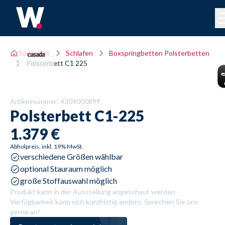
Sortiment
Schlafen
Boxspringbetten Polsterbetten
Polsterbett C1 225
Artikelnummer:
4309000899
Polsterbett
C1-225
1.379 €
Abholpreis, inkl. 19% MwSt.
verschiedene Größen wählbar
optional Stauraum möglich
große Stoffauswahl möglich
Produkt kann in der Ausstellung angeschaut werden -
Verfügbarkeit kann sich kurzfristig ändern. Sprechen Sie uns
gerne an!