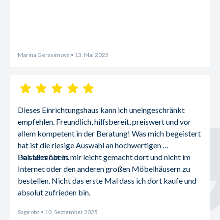
Marina Gerasimova
• 13. Mai 2025
Dieses Einrichtungshaus kann ich uneingeschränkt 
empfehlen. Freundlich, hilfsbereit, preiswert und vor 
allem kompetent in der Beratung! Was mich begeistert 
hat ist die riesige Auswahl an hochwertigen 
Polstermöbeln.
Das alles hat es mir leicht gemacht dort und nicht im 
Internet oder den anderen großen Möbelhäusern zu 
bestellen. Nicht das erste Mal dass ich dort kaufe und 
absolut zufrieden bin.
Sagiroba
• 10. September 2025