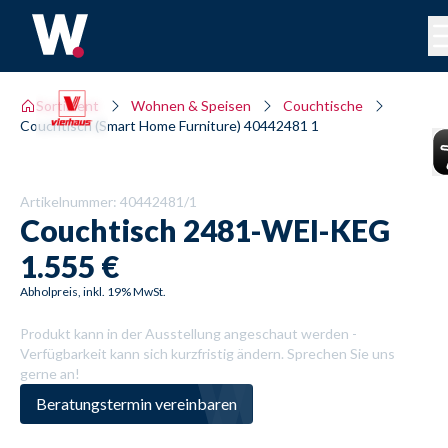
Sortiment
Wohnen & Speisen
Couchtische
Couchtisch (Smart Home Furniture) 40442481 1
Artikelnummer:
40442481/1
Couchtisch
2481-WEI-KEG
1.555 €
Abholpreis, inkl. 19% MwSt.
Produkt kann in der Ausstellung angeschaut werden -
Verfügbarkeit kann sich kurzfristig ändern. Sprechen Sie uns
gerne an!
Beratungstermin vereinbaren