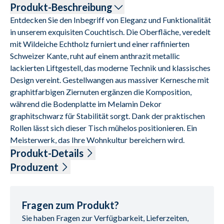
Produkt-Beschreibung
Entdecken Sie den Inbegriff von Eleganz und Funktionalität 
in unserem exquisiten Couchtisch. Die Oberfläche, veredelt 
mit Wildeiche Echtholz furniert und einer raffinierten 
Schweizer Kante, ruht auf einem anthrazit metallic 
lackierten Liftgestell, das moderne Technik und klassisches 
Design vereint. Gestellwangen aus massiver Kernesche mit 
graphitfarbigen Ziernuten ergänzen die Komposition, 
während die Bodenplatte im Melamin Dekor 
graphitschwarz für Stabilität sorgt. Dank der praktischen 
Rollen lässt sich dieser Tisch mühelos positionieren. Ein 
Meisterwerk, das Ihre Wohnkultur bereichern wird.
Produkt-Details
Oberfläche Wildeiche Echtholz furniert mit Schweizer 
Produzent
Kante, Liftgestell anthrazit metallic lackiert, Gestellwangen 
Name: Vierhaus Vertrieb GmbH & Co.KG
Kernesche Massivholz mit Ziernuten graphitfarbig lackiert, 
Anschrift: Anholter Str. 60 a, 46459 Rees, Deutschland
Bodenplatte Melamin Dekor graphitschwarz, auf Rollen, 
E-Mail-Adresse: kontakt@vierhaus.de
Fragen zum Produkt?
LBH ca. 120-160/70/54-73 cm
UID (Umsatzsteuer-Identifikationsnummer): DE 
Sie haben Fragen zur Verfügbarkeit, Lieferzeiten,